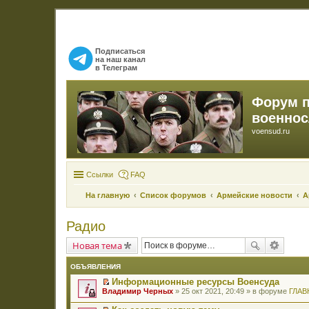
Подписаться
на наш канал
в Телеграм
Форум 
военно
voensud.ru
Ссылки
FAQ
На главную
Список форумов
Армейские новости
А
Радио
Новая тема
ОБЪЯВЛЕНИЯ
Информационные ресурсы Военсуда
П
Владимир Черных
» 25 окт 2021, 20:49 » в форуме
ГЛАВ
е
р