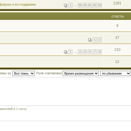
1281
форуме и его поддержке
1
…
39
40
41
42
43
ОТВЕТЫ
9
37
1
2
210
1
…
4
5
6
7
8
12
темы за:
Поле сортировки
вателей и 1 гость