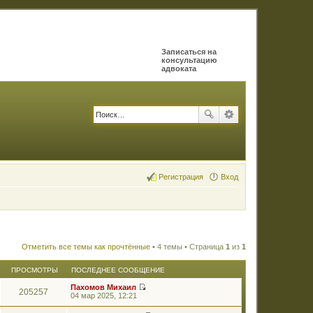
Записаться на
консультацию
адвоката
Регистрация
Вход
Отметить все темы как прочтённые
• 4 темы • Страница
1
из
1
ПРОСМОТРЫ
ПОСЛЕДНЕЕ СООБЩЕНИЕ
Пахомов Михаил
205257
П
04 мар 2025, 12:21
е
р