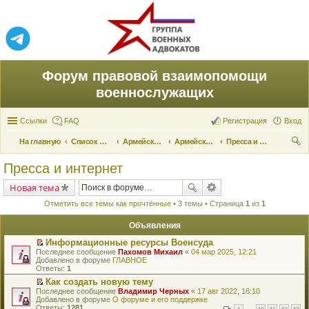
Форум правовой взаимопомощи
военнослужащих
Ссылки
FAQ
Регистрация
Вход
На главную
Список форумов
Армейские новости
Армейские новости
Пресса и интернет
ои
Пресса и интернет
ск
Новая тема
Отметить все темы как прочтённые
• 3 темы • Страница
1
из
1
Объявления
Информационные ресурсы Военсуда
П
Последнее сообщение
Пахомов Михаил
«
04 мар 2025, 12:21
е
Добавлено в форуме
ГЛАВНОЕ
р
Ответы:
1
е
Как создать новую тему
й
П
Последнее сообщение
т
Владимир Черных
«
17 авг 2022, 16:10
е
Добавлено в форуме
и
О форуме и его поддержке
р
Ответы:
к
1281