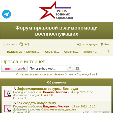
Форум правовой взаимопомощи
военнослужащих
Ссылки
FAQ
Регистрация
Вход
На главную
Список форумов
Армейские новости
Армейские новости
Пресса и интернет
ои
Пресса и интернет
ск
Новая тема
Отметить все темы как прочтённые
• 3 темы • Страница
1
из
1
Объявления
Информационные ресурсы Военсуда
П
Последнее сообщение
Пахомов Михаил
«
04 мар 2025, 12:21
е
Добавлено в форуме
ГЛАВНОЕ
р
Ответы:
1
е
Как создать новую тему
й
П
Последнее сообщение
т
Владимир Черных
«
17 авг 2022, 16:10
е
Добавлено в форуме
и
О форуме и его поддержке
р
Ответы:
к
1281