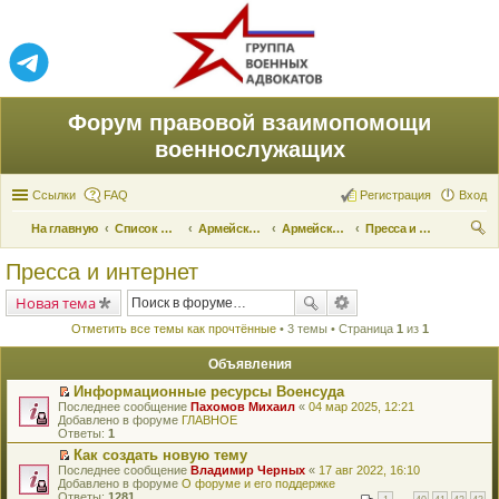
Форум правовой взаимопомощи
военнослужащих
Ссылки
FAQ
Регистрация
Вход
На главную
Список форумов
Армейские новости
Армейские новости
Пресса и интернет
ои
Пресса и интернет
ск
Новая тема
Отметить все темы как прочтённые
• 3 темы • Страница
1
из
1
Объявления
Информационные ресурсы Военсуда
П
Последнее сообщение
Пахомов Михаил
«
04 мар 2025, 12:21
е
Добавлено в форуме
ГЛАВНОЕ
р
Ответы:
1
е
Как создать новую тему
й
П
Последнее сообщение
т
Владимир Черных
«
17 авг 2022, 16:10
е
Добавлено в форуме
и
О форуме и его поддержке
р
Ответы:
к
1281