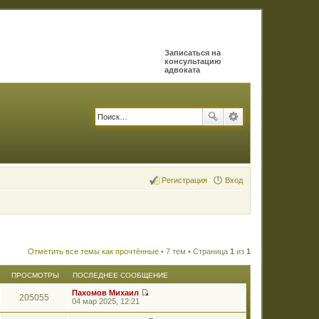
Записаться на
консультацию
адвоката
Регистрация
Вход
Отметить все темы как прочтённые
• 7 тем • Страница
1
из
1
ПРОСМОТРЫ
ПОСЛЕДНЕЕ СООБЩЕНИЕ
Пахомов Михаил
205055
П
04 мар 2025, 12:21
е
р