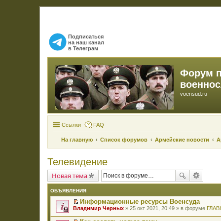
Подписаться
на наш канал
в Телеграм
Форум 
военно
voensud.ru
Ссылки
FAQ
На главную
Список форумов
Армейские новости
А
Телевидение
Новая тема
ОБЪЯВЛЕНИЯ
Информационные ресурсы Военсуда
П
Владимир Черных
» 25 окт 2021, 20:49 » в форуме
ГЛАВ
е
р