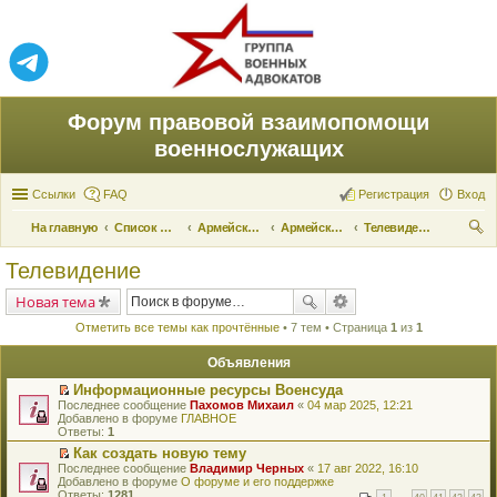
Форум правовой взаимопомощи
военнослужащих
Ссылки
FAQ
Регистрация
Вход
На главную
Список форумов
Армейские новости
Армейские новости
Телевидение
ои
Телевидение
ск
Новая тема
Отметить все темы как прочтённые
• 7 тем • Страница
1
из
1
Объявления
Информационные ресурсы Военсуда
П
Последнее сообщение
Пахомов Михаил
«
04 мар 2025, 12:21
е
Добавлено в форуме
ГЛАВНОЕ
р
Ответы:
1
е
Как создать новую тему
й
П
Последнее сообщение
т
Владимир Черных
«
17 авг 2022, 16:10
е
Добавлено в форуме
и
О форуме и его поддержке
р
Ответы:
к
1281