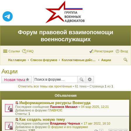
Форум правовой взаимопомощи
военнослужащих
Ссылки
FAQ
Регистрация
Вход
На главную
Список форумов
Коллективные действия по защите прав
Акции
ои
Акции
ск
Новая тема
Отметить все темы как прочтённые
• 61 тема • Страница
1
из
1
Объявления
Информационные ресурсы Военсуда
П
Последнее сообщение
Пахомов Михаил
«
04 мар 2025, 12:21
е
Добавлено в форуме
ГЛАВНОЕ
р
Ответы:
1
е
Как создать новую тему
й
П
Последнее сообщение
т
Владимир Черных
«
17 авг 2022, 16:10
е
Добавлено в форуме
и
О форуме и его поддержке
р
Ответы:
к
1281