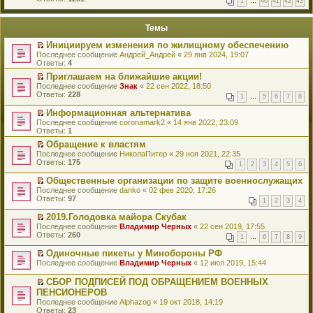
1
…
40
41
42
43
е
п
й
е
т
р
Темы
и
в
к
о
Инициируем изменения по жилищному обеспечению
п
м
П
Последнее сообщение
Андрей_Андрей
«
29 янв 2024, 19:07
е
у
е
Ответы:
4
р
н
р
в
е
Приглашаем на ближайшие акции!
е
о
п
П
Последнее сообщение
й
Знак
«
22 сен 2022, 18:50
м
р
е
Ответы:
т
228
у
1
…
5
6
7
8
о
р
и
н
ч
е
к
Информационная альтернатива
е
и
й
п
П
Последнее сообщение
п
coronamark2
«
14 янв 2022, 23:09
т
т
е
е
Ответы:
р
1
а
и
р
р
о
н
к
Обращение к властям
в
е
ч
н
п
П
о
Последнее сообщение
й
НиколаПитер
«
29 ноя 2021, 22:35
и
о
е
е
м
Ответы:
т
175
т
1
2
3
4
5
6
м
р
р
у
и
а
у
в
е
н
к
Общественные организации по защите военнослужащих
н
с
о
й
е
п
П
н
Последнее сообщение
danko
«
02 фев 2020, 17:26
о
м
т
п
е
е
о
Ответы:
97
о
у
1
2
3
4
и
р
р
р
м
б
н
к
о
в
е
у
2019.Голодовка майора Скубак
щ
е
п
ч
о
й
с
П
е
Последнее сообщение
п
Владимир Черных
«
22 сен 2019, 17:55
е
и
м
т
о
е
н
Ответы:
р
260
р
т
у
1
…
6
7
8
9
и
о
р
и
о
в
а
н
к
б
е
ю
ч
о
Одиночные пикеты у Минобороны РФ
н
е
п
щ
й
и
м
П
н
Последнее сообщение
п
Владимир Черных
«
12 июл 2019, 15:44
е
е
т
т
у
е
о
р
р
н
и
а
н
р
м
о
в
СБОР ПОДПИСЕЙ ПОД ОБРАЩЕНИЕМ ВОЕННЫХ
и
к
н
е
е
у
ч
о
П
ю
ПЕНСИОНЕРОВ
п
н
п
й
с
и
м
е
е
Последнее сообщение
о
Alphazog
«
19 окт 2018, 14:19
р
т
о
т
у
р
р
Ответы:
м
23
о
и
о