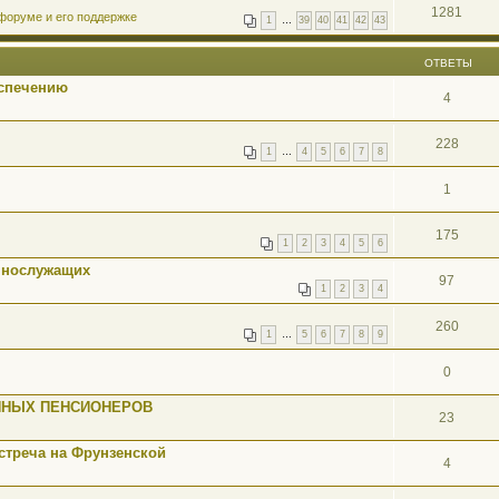
1281
форуме и его поддержке
1
…
39
40
41
42
43
ОТВЕТЫ
спечению
4
228
1
…
4
5
6
7
8
1
175
1
2
3
4
5
6
ннослужащих
97
1
2
3
4
260
1
…
5
6
7
8
9
0
ННЫХ ПЕНСИОНЕРОВ
23
стреча на Фрунзенской
4