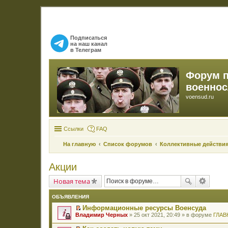
Подписаться
на наш канал
в Телеграм
Форум 
военно
voensud.ru
Ссылки
FAQ
На главную
Список форумов
Коллективные действия
Акции
Новая тема
ОБЪЯВЛЕНИЯ
Информационные ресурсы Военсуда
П
Владимир Черных
» 25 окт 2021, 20:49 » в форуме
ГЛАВ
е
р