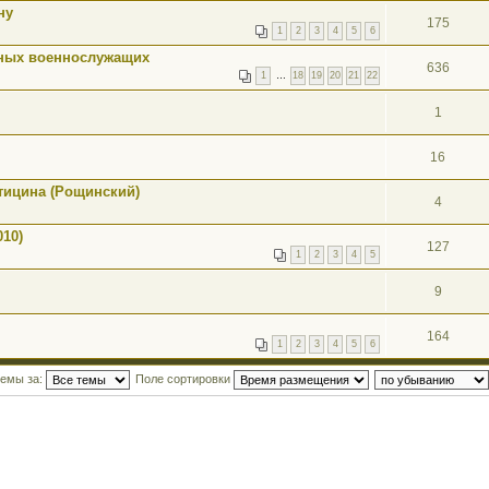
ну
175
1
2
3
4
5
6
мных военнослужащих
636
1
…
18
19
20
21
22
1
16
стицина (Рощинский)
4
010)
127
1
2
3
4
5
9
164
1
2
3
4
5
6
темы за:
Поле сортировки