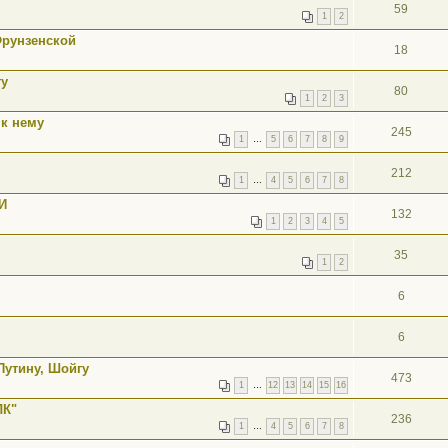
59
1
2
Фрунзенской
18
гу
80
1
2
3
к нему
245
1
…
5
6
7
8
9
212
1
…
4
5
6
7
8
И
132
1
2
3
4
5
35
1
2
6
6
Путину, Шойгу
473
1
…
12
13
14
15
16
ЛК"
236
1
…
4
5
6
7
8