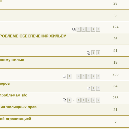
ие
28
5
124
1
2
3
4
5
 ПРОБЛЕМЕ ОБЕСПЕЧЕНИЯ ЖИЛЬЕМ
26
51
1
2
енному жилью
19
235
1
…
4
5
6
7
8
неров
34
1
2
проблемам в/с
265
1
…
5
6
7
8
9
ния жилищных прав
21
кой огранизацией
5