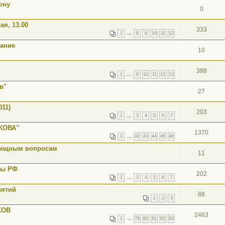
ону
0
ая, 13.00
333
1
…
8
9
10
11
12
рание
10
388
1
…
9
10
11
12
13
в"
27
011)
203
1
…
3
4
5
6
7
КОВА"
1370
1
…
42
43
44
45
46
илищным вопросам
11
мы РФ
202
1
…
3
4
5
6
7
иятий
88
1
2
3
КОВ
2463
1
…
79
80
81
82
83