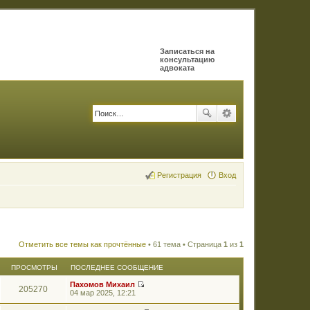
Записаться на
консультацию
адвоката
Регистрация
Вход
Отметить все темы как прочтённые
• 61 тема • Страница
1
из
1
ПРОСМОТРЫ
ПОСЛЕДНЕЕ СООБЩЕНИЕ
Пахомов Михаил
205270
П
04 мар 2025, 12:21
е
р