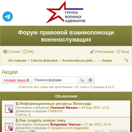
Форум правовой взаимопомощи
военнослужащих
Ссылки
FAQ
Регистрация
Вход
На главную
Список форумов
Коллективные действия по защите прав
Акции
ои
Акции
ск
Новая тема
Отметить все темы как прочтённые
• 61 тема • Страница
1
из
1
Объявления
Информационные ресурсы Военсуда
П
Последнее сообщение
Пахомов Михаил
«
04 мар 2025, 12:21
е
Добавлено в форуме
ГЛАВНОЕ
р
Ответы:
1
е
Как создать новую тему
й
П
Последнее сообщение
т
Владимир Черных
«
17 авг 2022, 16:10
е
Добавлено в форуме
и
О форуме и его поддержке
р
Ответы:
к
1281