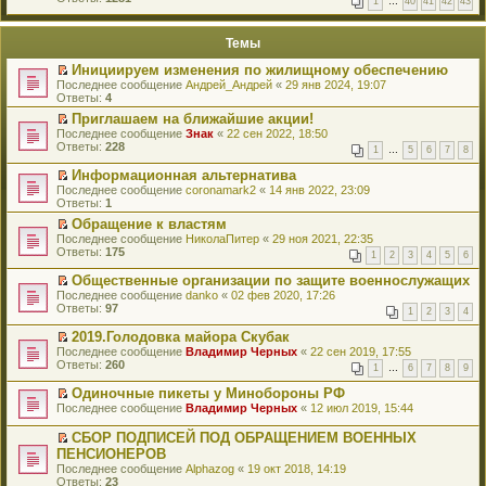
1
…
40
41
42
43
е
п
й
е
т
р
Темы
и
в
к
о
Инициируем изменения по жилищному обеспечению
п
м
П
Последнее сообщение
Андрей_Андрей
«
29 янв 2024, 19:07
е
у
е
Ответы:
4
р
н
р
в
е
Приглашаем на ближайшие акции!
е
о
п
П
Последнее сообщение
й
Знак
«
22 сен 2022, 18:50
м
р
е
Ответы:
т
228
у
1
…
5
6
7
8
о
р
и
н
ч
е
к
Информационная альтернатива
е
и
й
п
П
Последнее сообщение
п
coronamark2
«
14 янв 2022, 23:09
т
т
е
е
Ответы:
р
1
а
и
р
р
о
н
к
Обращение к властям
в
е
ч
н
п
П
о
Последнее сообщение
й
НиколаПитер
«
29 ноя 2021, 22:35
и
о
е
е
м
Ответы:
т
175
т
1
2
3
4
5
6
м
р
р
у
и
а
у
в
е
н
к
Общественные организации по защите военнослужащих
н
с
о
й
е
п
П
н
Последнее сообщение
danko
«
02 фев 2020, 17:26
о
м
т
п
е
е
о
Ответы:
97
о
у
1
2
3
4
и
р
р
р
м
б
н
к
о
в
е
у
2019.Голодовка майора Скубак
щ
е
п
ч
о
й
с
П
е
Последнее сообщение
п
Владимир Черных
«
22 сен 2019, 17:55
е
и
м
т
о
е
н
Ответы:
р
260
р
т
у
1
…
6
7
8
9
и
о
р
и
о
в
а
н
к
б
е
ю
ч
о
Одиночные пикеты у Минобороны РФ
н
е
п
щ
й
и
м
П
н
Последнее сообщение
п
Владимир Черных
«
12 июл 2019, 15:44
е
е
т
т
у
е
о
р
р
н
и
а
н
р
м
о
в
СБОР ПОДПИСЕЙ ПОД ОБРАЩЕНИЕМ ВОЕННЫХ
и
к
н
е
е
у
ч
о
П
ю
ПЕНСИОНЕРОВ
п
н
п
й
с
и
м
е
е
Последнее сообщение
о
Alphazog
«
19 окт 2018, 14:19
р
т
о
т
у
р
р
Ответы:
м
23
о
и
о