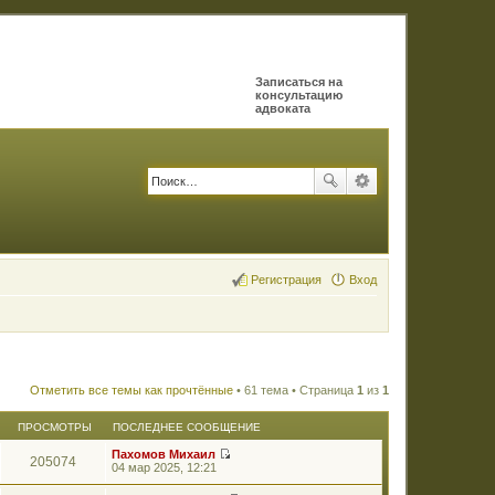
Записаться на
консультацию
адвоката
Регистрация
Вход
Отметить все темы как прочтённые
• 61 тема • Страница
1
из
1
ПРОСМОТРЫ
ПОСЛЕДНЕЕ СООБЩЕНИЕ
Пахомов Михаил
205074
П
04 мар 2025, 12:21
е
р