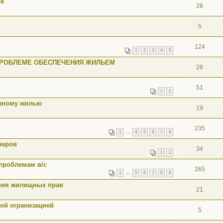
ие
28
5
124
1
2
3
4
5
 ПРОБЛЕМЕ ОБЕСПЕЧЕНИЯ ЖИЛЬЕМ
26
51
1
2
енному жилью
19
235
1
…
4
5
6
7
8
неров
34
1
2
проблемам в/с
265
1
…
5
6
7
8
9
ния жилищных прав
21
кой огранизацией
5