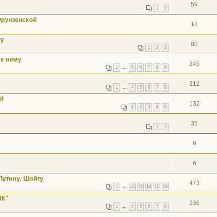
59
1
2
Фрунзенской
18
гу
80
1
2
3
к нему
245
1
…
5
6
7
8
9
212
1
…
4
5
6
7
8
И
132
1
2
3
4
5
35
1
2
6
6
Путину, Шойгу
473
1
…
12
13
14
15
16
ЛК"
236
1
…
4
5
6
7
8