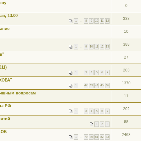
ону
0
ая, 13.00
333
1
…
8
9
10
11
12
рание
10
388
1
…
9
10
11
12
13
в"
27
011)
203
1
…
3
4
5
6
7
КОВА"
1370
1
…
42
43
44
45
46
илищным вопросам
11
мы РФ
202
1
…
3
4
5
6
7
иятий
88
1
2
3
КОВ
2463
1
…
79
80
81
82
83