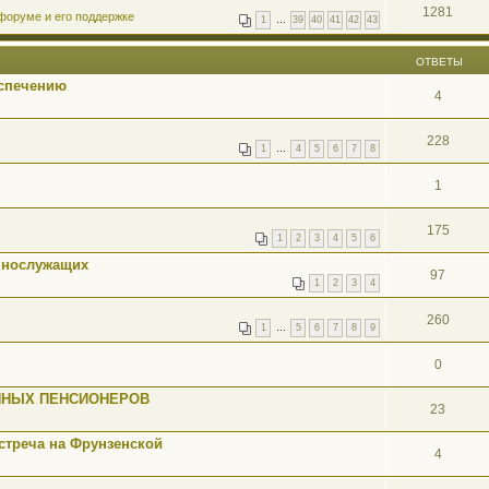
1281
форуме и его поддержке
1
…
39
40
41
42
43
ОТВЕТЫ
спечению
4
228
1
…
4
5
6
7
8
1
175
1
2
3
4
5
6
ннослужащих
97
1
2
3
4
260
1
…
5
6
7
8
9
0
ННЫХ ПЕНСИОНЕРОВ
23
стреча на Фрунзенской
4