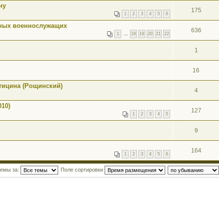
ну
175
1
2
3
4
5
6
мных военнослужащих
636
1
…
18
19
20
21
22
1
16
стицина (Рощинский)
4
010)
127
1
2
3
4
5
9
164
1
2
3
4
5
6
темы за:
Поле сортировки