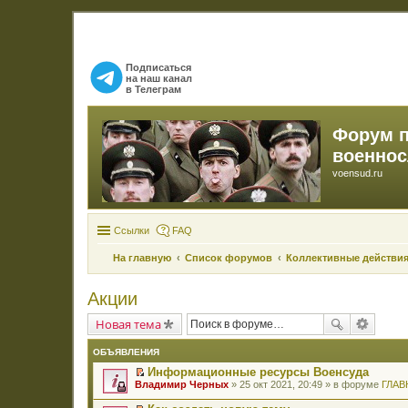
Подписаться
на наш канал
в Телеграм
Форум 
военно
voensud.ru
Ссылки
FAQ
На главную
Список форумов
Коллективные действия
Акции
Новая тема
ОБЪЯВЛЕНИЯ
Информационные ресурсы Военсуда
П
Владимир Черных
» 25 окт 2021, 20:49 » в форуме
ГЛАВ
е
р