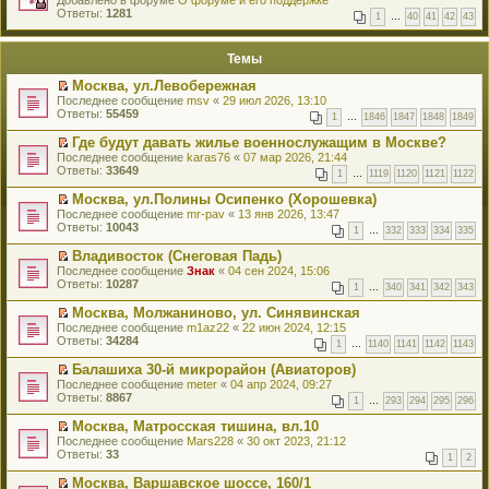
Добавлено в форуме
и
О форуме и его поддержке
р
Ответы:
к
1281
1
…
40
41
42
43
е
п
й
е
т
р
Темы
и
в
к
о
Москва, ул.Левобережная
п
м
П
Последнее сообщение
msv
«
29 июл 2026, 13:10
е
у
е
Ответы:
55459
р
н
1
…
1846
1847
1848
1849
р
в
е
е
о
Где будут давать жилье военнослужащим в Москве?
п
й
м
П
Последнее сообщение
р
karas76
«
07 мар 2026, 21:44
т
у
е
Ответы:
о
33649
1
…
1119
1120
1121
1122
и
н
р
ч
к
е
е
и
Москва, ул.Полины Осипенко (Хорошевка)
п
п
й
т
П
Последнее сообщение
mr-pav
«
13 янв 2026, 13:47
е
р
т
а
е
Ответы:
10043
р
1
…
332
333
334
335
о
и
н
р
в
ч
к
н
е
о
Владивосток (Снеговая Падь)
и
п
о
й
м
П
Последнее сообщение
Знак
«
04 сен 2024, 15:06
т
е
м
т
у
е
Ответы:
10287
а
р
у
1
…
340
341
342
343
и
н
р
н
в
с
к
е
е
н
о
Москва, Молжаниново, ул. Синявинская
о
п
п
й
о
м
П
Последнее сообщение
о
m1az22
«
22 июн 2024, 12:15
е
р
т
м
у
е
Ответы:
б
34284
р
1
…
1140
1141
1142
1143
о
и
у
н
р
щ
в
ч
к
с
е
е
е
о
Балашиха 30-й микрорайон (Авиаторов)
и
п
о
п
й
н
м
П
Последнее сообщение
meter
«
04 апр 2024, 09:27
т
е
о
р
т
и
у
е
Ответы:
8867
а
р
1
…
293
294
295
296
б
о
и
ю
н
р
н
в
щ
ч
к
е
е
н
о
Москва, Матросская тишина, вл.10
е
и
п
п
й
о
м
П
Последнее сообщение
Mars228
«
30 окт 2023, 21:12
н
т
е
р
т
м
у
е
Ответы:
33
и
а
р
1
2
о
и
у
н
р
ю
н
в
ч
к
с
е
е
н
о
Москва, Варшавское шоссе, 160/1
и
п