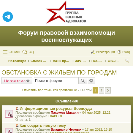
Форум правовой взаимопомощи
военнослужащих
Ссылки
FAQ
Регистрация
Вход
На главную
Список форумов
Ваши права и их реализация
ЖИЛИЩНЫЕ ВОПРОСЫ
ПОСТОЯННЫЕ КВАРТИРЫ
ОБСТАНОВКА С ЖИЛЬЕМ ПО ГОРОДАМ
ои
ОБСТАНОВКА С ЖИЛЬЕМ ПО ГОРОДАМ
ск
Новая тема
Отметить все темы как прочтённые
• 147 тем
1
2
Объявления
Информационные ресурсы Военсуда
П
Последнее сообщение
Пахомов Михаил
«
04 мар 2025, 12:21
е
Добавлено в форуме
ГЛАВНОЕ
р
Ответы:
1
е
Как создать новую тему
й
П
Последнее сообщение
т
Владимир Черных
«
17 авг 2022, 16:10
е