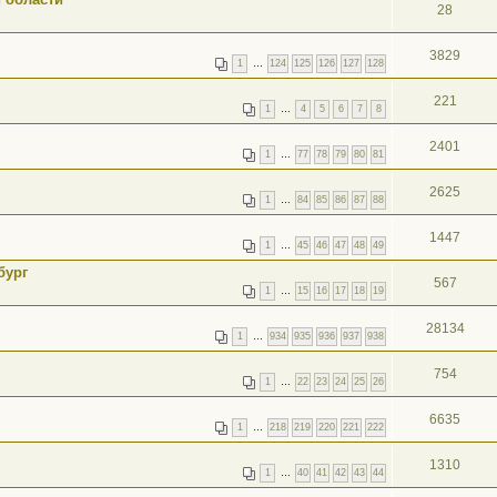
28
3829
1
…
124
125
126
127
128
221
1
…
4
5
6
7
8
2401
1
…
77
78
79
80
81
2625
1
…
84
85
86
87
88
1447
1
…
45
46
47
48
49
бург
567
1
…
15
16
17
18
19
28134
1
…
934
935
936
937
938
754
1
…
22
23
24
25
26
6635
1
…
218
219
220
221
222
1310
1
…
40
41
42
43
44