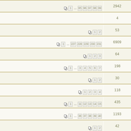
2942
1
…
95
96
97
98
99
4
53
1
2
6909
1
…
227
228
229
230
231
64
1
2
3
198
1
…
3
4
5
6
7
30
1
2
118
1
2
3
4
435
1
…
11
12
13
14
15
1193
1
…
36
37
38
39
40
42
1
2