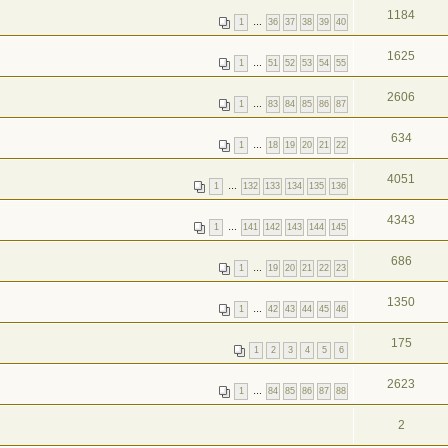
1184
1
…
36
37
38
39
40
1625
1
…
51
52
53
54
55
2606
1
…
83
84
85
86
87
634
1
…
18
19
20
21
22
4051
1
…
132
133
134
135
136
4343
1
…
141
142
143
144
145
686
1
…
19
20
21
22
23
1350
1
…
42
43
44
45
46
175
1
2
3
4
5
6
2623
1
…
84
85
86
87
88
2