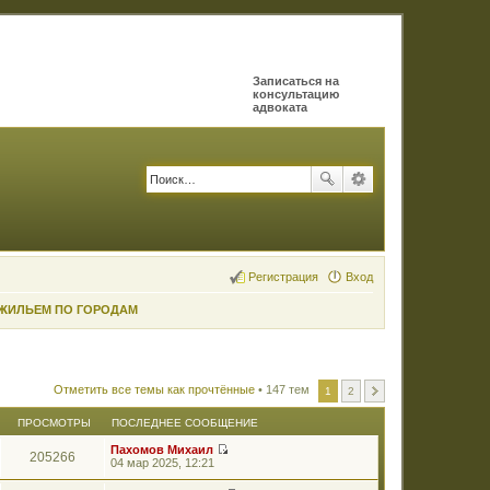
Записаться на
консультацию
адвоката
Регистрация
Вход
 ЖИЛЬЕМ ПО ГОРОДАМ
Отметить все темы как прочтённые
• 147 тем
1
2
ПРОСМОТРЫ
ПОСЛЕДНЕЕ СООБЩЕНИЕ
Пахомов Михаил
205266
П
04 мар 2025, 12:21
е
р