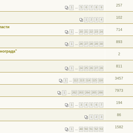
257
1
…
5
6
7
8
9
102
1
2
3
4
ласти
714
1
…
20
21
22
23
24
893
1
…
26
27
28
29
30
нограда"
2
811
1
…
24
25
26
27
28
3457
1
…
112
113
114
115
116
7973
1
…
262
263
264
265
266
194
1
…
3
4
5
6
7
86
1
2
3
1582
1
…
49
50
51
52
53