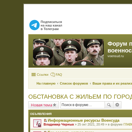
Подписаться
на наш канал
в Телеграм
Форум 
военно
voensud.ru
Ссылки
FAQ
На главную
Список форумов
Ваши права и их реали
ОБСТАНОВКА С ЖИЛЬЕМ ПО ГОРО
Новая тема
ОБЪЯВЛЕНИЯ
Информационные ресурсы Военсуда
П
Владимир Черных
» 25 окт 2021, 20:49 » в форуме
ГЛАВ
е
р