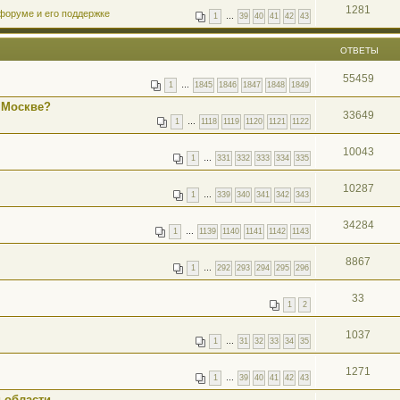
1281
форуме и его поддержке
1
…
39
40
41
42
43
ОТВЕТЫ
55459
1
…
1845
1846
1847
1848
1849
 Москве?
33649
1
…
1118
1119
1120
1121
1122
10043
1
…
331
332
333
334
335
10287
1
…
339
340
341
342
343
34284
1
…
1139
1140
1141
1142
1143
8867
1
…
292
293
294
295
296
33
1
2
1037
1
…
31
32
33
34
35
1271
1
…
39
40
41
42
43
 области