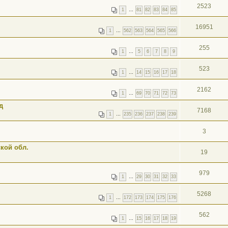
2523
1
…
81
82
83
84
85
16951
1
…
562
563
564
565
566
255
1
…
5
6
7
8
9
523
1
…
14
15
16
17
18
2162
1
…
69
70
71
72
73
д
7168
1
…
235
236
237
238
239
3
кой обл.
19
979
1
…
29
30
31
32
33
5268
1
…
172
173
174
175
176
562
1
…
15
16
17
18
19