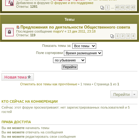
е
Добавлено в форуме
и
О форуме и его поддержке
р
Ответы:
к
1281
1
…
40
41
42
43
е
п
й
е
т
р
Темы
и
в
к
о
Предложения по деятельности Общественного совета
п
м
П
Последнее сообщение
majorV
«
13 дек 2011, 23:18
е
у
е
Ответы:
119
р
н
1
2
3
4
р
в
е
е
о
п
й
Показать темы за:
м
р
т
у
о
Поле сортировки
и
н
ч
к
е
и
п
п
т
е
р
а
р
о
н
в
ч
н
о
Новая тема
и
о
м
т
м
у
а
Отметить все темы как прочтённые
• 1 тема • Страница
1
из
1
у
н
н
с
е
н
о
Перейти
п
о
о
р
м
б
о
КТО СЕЙЧАС НА КОНФЕРЕНЦИИ
у
щ
ч
с
е
Сейчас этот форум просматривают: нет зарегистрированных пользователей и 5
и
о
н
гостей
т
о
и
а
б
ю
н
щ
ПРАВА ДОСТУПА
н
е
о
Вы
не можете
начинать темы
н
м
Вы
не можете
и
отвечать на сообщения
у
ю
Вы
не можете
редактировать свои сообщения
с