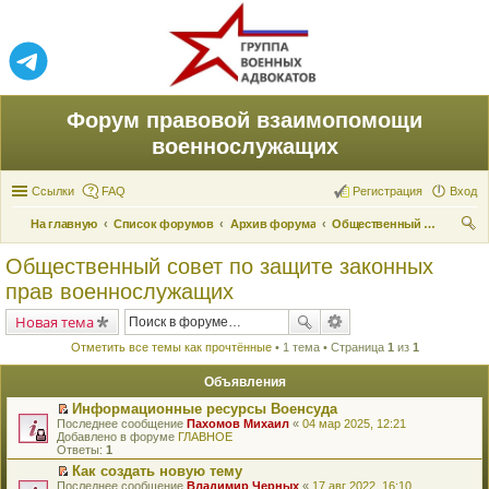
Форум правовой взаимопомощи
военнослужащих
Ссылки
FAQ
Регистрация
Вход
На главную
Список форумов
Архив форума
Общественный совет по защите законных прав военнослужащих
ои
Общественный совет по защите законных
ск
прав военнослужащих
Новая тема
Отметить все темы как прочтённые
• 1 тема • Страница
1
из
1
Объявления
Информационные ресурсы Военсуда
П
Последнее сообщение
Пахомов Михаил
«
04 мар 2025, 12:21
е
Добавлено в форуме
ГЛАВНОЕ
р
Ответы:
1
е
Как создать новую тему
й
П
Последнее сообщение
т
Владимир Черных
«
17 авг 2022, 16:10