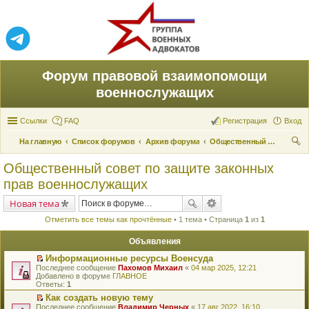
Форум правовой взаимопомощи
военнослужащих
Ссылки
FAQ
Регистрация
Вход
На главную
Список форумов
Архив форума
Общественный совет по защите законных прав военнослужащих
ои
Общественный совет по защите законных
ск
прав военнослужащих
Новая тема
Отметить все темы как прочтённые
• 1 тема • Страница
1
из
1
Объявления
Информационные ресурсы Военсуда
П
Последнее сообщение
Пахомов Михаил
«
04 мар 2025, 12:21
е
Добавлено в форуме
ГЛАВНОЕ
р
Ответы:
1
е
Как создать новую тему
й
П
Последнее сообщение
т
Владимир Черных
«
17 авг 2022, 16:10