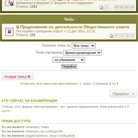
е
Добавлено в форуме
и
О форуме и его поддержке
р
Ответы:
к
1281
1
…
40
41
42
43
е
п
й
е
т
р
Темы
и
в
к
о
Предложения по деятельности Общественного совета
п
м
П
Последнее сообщение
majorV
«
13 дек 2011, 23:18
е
у
е
Ответы:
119
р
н
1
2
3
4
р
в
е
е
о
п
й
Показать темы за:
м
р
т
у
о
Поле сортировки
и
н
ч
к
е
и
п
п
т
е
р
а
р
о
н
в
ч
н
о
Новая тема
и
о
м
т
м
у
а
Отметить все темы как прочтённые
• 1 тема • Страница
1
из
1
у
н
н
с
е
н
о
Перейти
п
о
о
р
м
б
о
КТО СЕЙЧАС НА КОНФЕРЕНЦИИ
у
щ
ч
с
е
Сейчас этот форум просматривают: нет зарегистрированных пользователей и 2
и
о
н
гостя
т
о
и
а
б
ю
н
щ
ПРАВА ДОСТУПА
н
е
о
Вы
не можете
начинать темы
н
м
Вы
не можете
и
отвечать на сообщения
у
ю
Вы
не можете
редактировать свои сообщения
с