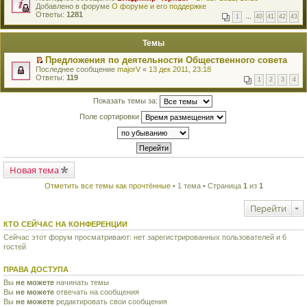
е
Добавлено в форуме
и
О форуме и его поддержке
р
Ответы:
к
1281
1
…
40
41
42
43
е
п
й
е
т
р
Темы
и
в
к
о
Предложения по деятельности Общественного совета
п
м
П
Последнее сообщение
majorV
«
13 дек 2011, 23:18
е
у
е
Ответы:
119
р
н
1
2
3
4
р
в
е
е
о
п
й
Показать темы за:
м
р
т
у
о
Поле сортировки
и
н
ч
к
е
и
п
п
т
е
р
а
р
о
н
в
ч
н
о
Новая тема
и
о
м
т
м
у
а
Отметить все темы как прочтённые
• 1 тема • Страница
1
из
1
у
н
н
с
е
н
о
Перейти
п
о
о
р
м
б
о
КТО СЕЙЧАС НА КОНФЕРЕНЦИИ
у
щ
ч
с
е
Сейчас этот форум просматривают: нет зарегистрированных пользователей и 6
и
о
н
гостей
т
о
и
а
б
ю
н
щ
ПРАВА ДОСТУПА
н
е
о
Вы
не можете
начинать темы
н
м
Вы
не можете
и
отвечать на сообщения
у
ю
Вы
не можете
редактировать свои сообщения
с