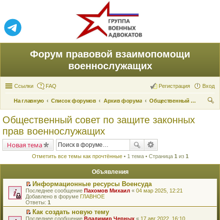
Форум правовой взаимопомощи
военнослужащих
Ссылки
FAQ
Регистрация
Вход
На главную
Список форумов
Архив форума
Общественный совет по защите законных прав военнослужащих
ои
Общественный совет по защите законных
ск
прав военнослужащих
Новая тема
Отметить все темы как прочтённые
• 1 тема • Страница
1
из
1
Объявления
Информационные ресурсы Военсуда
П
Последнее сообщение
Пахомов Михаил
«
04 мар 2025, 12:21
е
Добавлено в форуме
ГЛАВНОЕ
р
Ответы:
1
е
Как создать новую тему
й
П
Последнее сообщение
т
Владимир Черных
«
17 авг 2022, 16:10