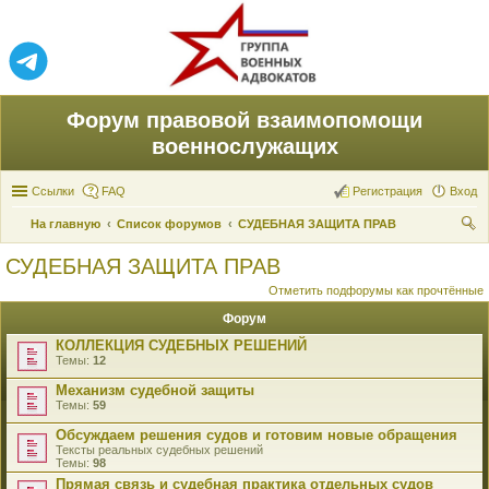
Форум правовой взаимопомощи
военнослужащих
Ссылки
FAQ
Регистрация
Вход
На главную
Список форумов
СУДЕБНАЯ ЗАЩИТА ПРАВ
ои
СУДЕБНАЯ ЗАЩИТА ПРАВ
ск
Отметить подфорумы как прочтённые
Форум
КОЛЛЕКЦИЯ СУДЕБНЫХ РЕШЕНИЙ
Темы:
12
Механизм судебной защиты
Темы:
59
Обсуждаем решения судов и готовим новые обращения
Тексты реальных судебных решений
Темы:
98
Прямая связь и судебная практика отдельных судов