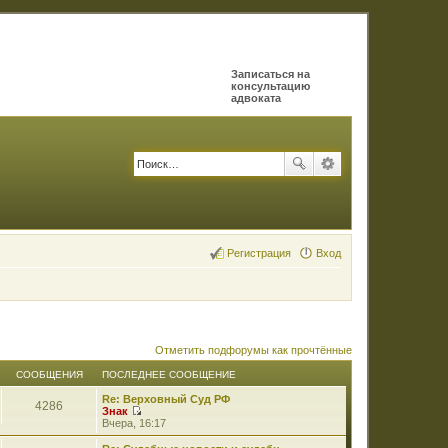
Записаться на
консультацию
адвоката
Регистрация
Вход
Отметить подфорумы как прочтённые
СООБЩЕНИЯ
ПОСЛЕДНЕЕ СООБЩЕНИЕ
Re: Верховный Суд РФ
4286
Знак
П
Вчера, 16:17
е
р