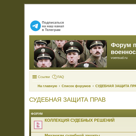
Подписаться
на наш канал
в Телеграм
Форум 
военно
voensud.ru
Ссылки
FAQ
На главную
Список форумов
СУДЕБНАЯ ЗАЩИТА ПР
СУДЕБНАЯ ЗАЩИТА ПРАВ
ФОРУМ
КОЛЛЕКЦИЯ СУДЕБНЫХ РЕШЕНИЙ
Механизм судебной защиты