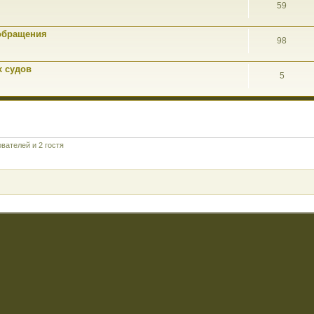
59
обращения
98
х судов
5
вателей и 2 гостя