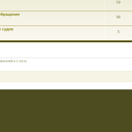
59
обращения
98
х судов
5
вателей и 1 гость