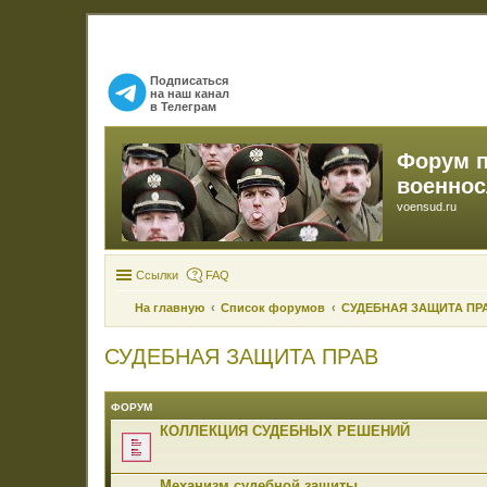
Подписаться
на наш канал
в Телеграм
Форум 
военно
voensud.ru
Ссылки
FAQ
На главную
Список форумов
СУДЕБНАЯ ЗАЩИТА ПР
СУДЕБНАЯ ЗАЩИТА ПРАВ
ФОРУМ
КОЛЛЕКЦИЯ СУДЕБНЫХ РЕШЕНИЙ
Механизм судебной защиты