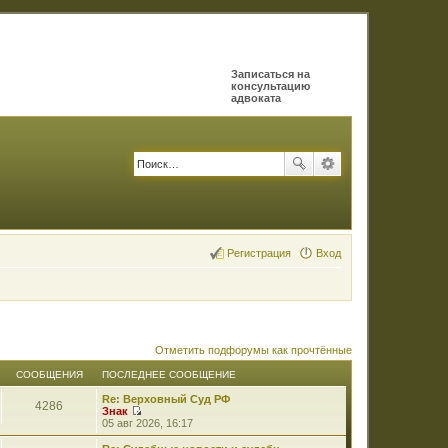
Записаться на
консультацию
адвоката
Регистрация
Вход
Отметить подфорумы как прочтённые
СООБЩЕНИЯ
ПОСЛЕДНЕЕ СООБЩЕНИЕ
Re: Верховный Суд РФ
4286
Знак
П
05 авг 2026, 16:17
е
р