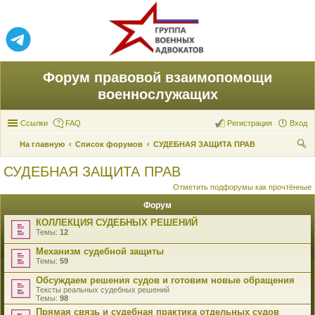
Форум правовой взаимопомощи
военнослужащих
Ссылки
FAQ
Регистрация
Вход
На главную
Список форумов
СУДЕБНАЯ ЗАЩИТА ПРАВ
ои
СУДЕБНАЯ ЗАЩИТА ПРАВ
ск
Отметить подфорумы как прочтённые
Форум
КОЛЛЕКЦИЯ СУДЕБНЫХ РЕШЕНИЙ
Темы:
12
Механизм судебной защиты
Темы:
59
Обсуждаем решения судов и готовим новые обращения
Тексты реальных судебных решений
Темы:
98
Прямая связь и судебная практика отдельных судов