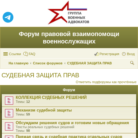
Форум правовой взаимопомощи
военнослужащих
Ссылки
FAQ
Регистрация
Вход
На главную
Список форумов
СУДЕБНАЯ ЗАЩИТА ПРАВ
ои
СУДЕБНАЯ ЗАЩИТА ПРАВ
ск
Отметить подфорумы как прочтённые
Форум
КОЛЛЕКЦИЯ СУДЕБНЫХ РЕШЕНИЙ
Темы:
12
Механизм судебной защиты
Темы:
59
Обсуждаем решения судов и готовим новые обращения
Тексты реальных судебных решений
Темы:
98
Прямая связь и судебная практика отдельных судов