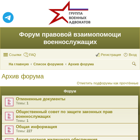
Форум правовой взаимопомощи
военнослужащих
Ссылки
FAQ
Регистрация
Вход
На главную
Список форумов
Архив форума
ои
Архив форума
ск
Отметить подфорумы как прочтённые
Форум
Отмененные документы
Темы:
1
Общественный совет по защите законных прав
военнослужащих
Темы:
1
Общая информация
Темы:
227
Архив органов жилищного обеспечения