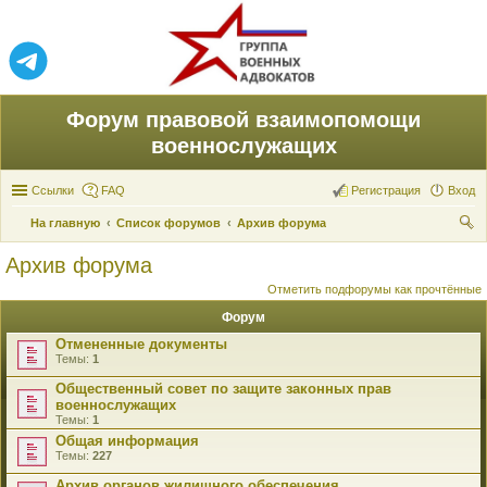
Форум правовой взаимопомощи
военнослужащих
Ссылки
FAQ
Регистрация
Вход
На главную
Список форумов
Архив форума
ои
Архив форума
ск
Отметить подфорумы как прочтённые
Форум
Отмененные документы
Темы:
1
Общественный совет по защите законных прав
военнослужащих
Темы:
1
Общая информация
Темы:
227
Архив органов жилищного обеспечения