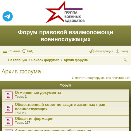
Форум правовой взаимопомощи
военнослужащих
Ссылки
FAQ
Регистрация
Вход
На главную
Список форумов
Архив форума
ои
Архив форума
ск
Отметить подфорумы как прочтённые
Форум
Отмененные документы
Темы:
1
Общественный совет по защите законных прав
военнослужащих
Темы:
1
Общая информация
Темы:
227
Архив органов жилищного обеспечения