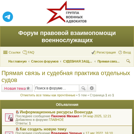
Форум правовой взаимопомощи
военнослужащих
Ссылки
FAQ
Регистрация
Вход
На главную
Список форумов
СУДЕБНАЯ ЗАЩИТА ПРАВ
Прямая связь и судебная практика отдельных судов
ои
Прямая связь и судебная практика отдельных
ск
судов
Новая тема
Отметить все темы как прочтённые
• 5 тем • Страница
1
из
1
Объявления
Информационные ресурсы Военсуда
П
Последнее сообщение
Пахомов Михаил
«
04 мар 2025, 12:21
е
Добавлено в форуме
ГЛАВНОЕ
р
Ответы:
1
е
Как создать новую тему
й
П
Последнее сообщение
т
Владимир Черных
«
17 авг 2022, 16:10