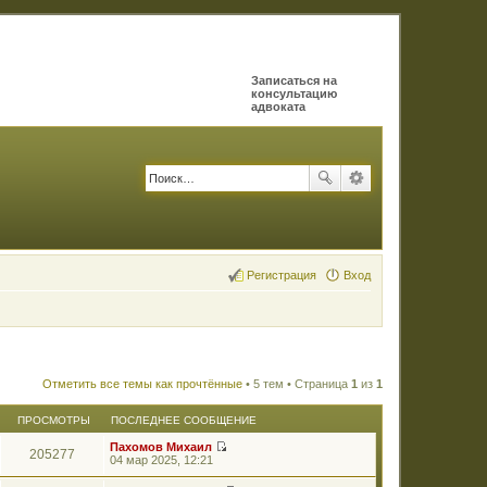
Записаться на
консультацию
адвоката
Регистрация
Вход
Отметить все темы как прочтённые
• 5 тем • Страница
1
из
1
ПРОСМОТРЫ
ПОСЛЕДНЕЕ СООБЩЕНИЕ
Пахомов Михаил
205277
П
04 мар 2025, 12:21
е
р