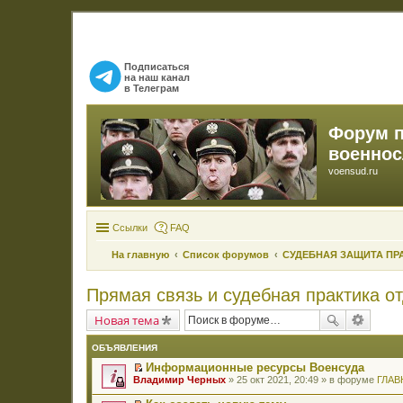
Подписаться
на наш канал
в Телеграм
Форум 
военно
voensud.ru
Ссылки
FAQ
На главную
Список форумов
СУДЕБНАЯ ЗАЩИТА ПР
Прямая связь и судебная практика о
Новая тема
ОБЪЯВЛЕНИЯ
Информационные ресурсы Военсуда
П
Владимир Черных
» 25 окт 2021, 20:49 » в форуме
ГЛАВ
е
р