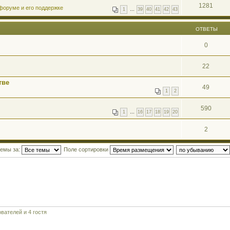
1281
форуме и его поддержке
1
…
39
40
41
42
43
ОТВЕТЫ
0
22
тве
49
1
2
590
1
…
16
17
18
19
20
2
темы за:
Поле сортировки
вателей и 4 гостя