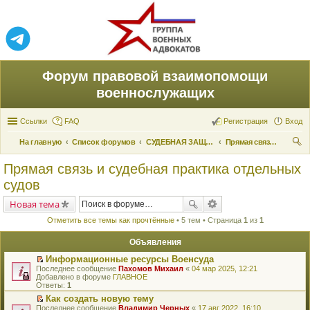
Форум правовой взаимопомощи
военнослужащих
Ссылки
FAQ
Регистрация
Вход
На главную
Список форумов
СУДЕБНАЯ ЗАЩИТА ПРАВ
Прямая связь и судебная практика отдельных судов
ои
Прямая связь и судебная практика отдельных
ск
судов
Новая тема
Отметить все темы как прочтённые
• 5 тем • Страница
1
из
1
Объявления
Информационные ресурсы Военсуда
П
Последнее сообщение
Пахомов Михаил
«
04 мар 2025, 12:21
е
Добавлено в форуме
ГЛАВНОЕ
р
Ответы:
1
е
Как создать новую тему
й
П
Последнее сообщение
т
Владимир Черных
«
17 авг 2022, 16:10