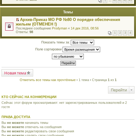
1
…
40
41
42
43
е
п
й
е
т
р
Темы
и
в
к
о
Архив-Приказ МО РФ №80 О порядке обеспечения
п
м
П
жильем (ОТМЕНЕН !)
е
у
е
р
Последнее сообщение
Prodyman
«
14 дек 2016, 08:56
н
р
в
Ответы:
98
е
1
2
3
4
е
о
п
й
м
р
т
Показать темы за:
у
о
и
н
ч
к
Поле сортировки
е
и
п
п
т
е
р
а
р
о
н
в
ч
н
о
и
о
м
т
Новая тема
м
у
а
у
н
н
с
Отметить все темы как прочтённые
• 1 тема • Страница
1
из
1
е
н
о
п
о
о
р
Перейти
м
б
о
у
щ
ч
КТО СЕЙЧАС НА КОНФЕРЕНЦИИ
с
е
и
о
н
Сейчас этот форум просматривают: нет зарегистрированных пользователей и 2
т
о
и
а
гостя
б
ю
н
щ
н
е
ПРАВА ДОСТУПА
о
н
м
и
Вы
не можете
начинать темы
у
ю
Вы
не можете
отвечать на сообщения
с
Вы
не можете
редактировать свои сообщения
о
Вы
не можете
удалять свои сообщения
о