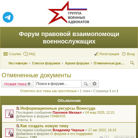
Форум правовой взаимопомощи
военнослужащих
Ссылки
FAQ
Регистрация
Вход
На главную
Список форумов
Архив форума
Отмененные документы
ои
Отмененные документы
ск
Новая тема
Отметить все темы как прочтённые
• 1 тема • Страница
1
из
1
Объявления
Информационные ресурсы Военсуда
П
Последнее сообщение
Пахомов Михаил
«
04 мар 2025, 12:21
е
Добавлено в форуме
ГЛАВНОЕ
р
Ответы:
1
е
Как создать новую тему
й
П
Последнее сообщение
т
Владимир Черных
«
17 авг 2022, 16:10
е
Добавлено в форуме
и
О форуме и его поддержке
р
Ответы:
к
1281