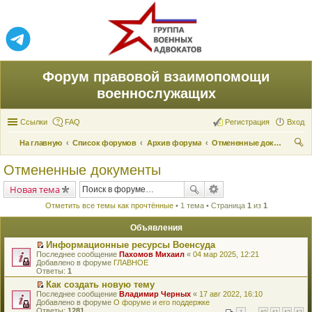
Форум правовой взаимопомощи
военнослужащих
Ссылки
FAQ
Регистрация
Вход
На главную
Список форумов
Архив форума
Отмененные документы
ои
Отмененные документы
ск
Новая тема
Отметить все темы как прочтённые
• 1 тема • Страница
1
из
1
Объявления
Информационные ресурсы Военсуда
П
Последнее сообщение
Пахомов Михаил
«
04 мар 2025, 12:21
е
Добавлено в форуме
ГЛАВНОЕ
р
Ответы:
1
е
Как создать новую тему
й
П
Последнее сообщение
т
Владимир Черных
«
17 авг 2022, 16:10
е
Добавлено в форуме
и
О форуме и его поддержке
р
Ответы:
к
1281