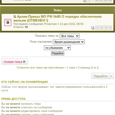
1
…
40
41
42
43
е
п
й
е
т
р
Темы
и
в
к
о
Архив-Приказ МО РФ №80 О порядке обеспечения
п
м
П
жильем (ОТМЕНЕН !)
е
у
е
р
Последнее сообщение
Prodyman
«
14 дек 2016, 08:56
н
р
в
Ответы:
98
е
1
2
3
4
е
о
п
й
м
р
т
Показать темы за:
у
о
и
н
ч
к
Поле сортировки
е
и
п
п
т
е
р
а
р
о
н
в
ч
н
о
и
о
м
т
Новая тема
м
у
а
у
н
н
с
Отметить все темы как прочтённые
• 1 тема • Страница
1
из
1
е
н
о
п
о
о
р
Перейти
м
б
о
у
щ
ч
КТО СЕЙЧАС НА КОНФЕРЕНЦИИ
с
е
и
о
н
Сейчас этот форум просматривают: нет зарегистрированных пользователей и 2
т
о
и
а
гостя
б
ю
н
щ
н
е
ПРАВА ДОСТУПА
о
н
м
и
Вы
не можете
начинать темы
у
ю
Вы
не можете
отвечать на сообщения
с
Вы
не можете
редактировать свои сообщения
о
Вы
не можете
удалять свои сообщения
о