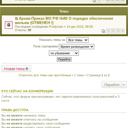
1
…
40
41
42
43
е
п
й
е
т
р
Темы
и
в
к
о
Архив-Приказ МО РФ №80 О порядке обеспечения
п
м
П
жильем (ОТМЕНЕН !)
е
у
е
р
Последнее сообщение
Prodyman
«
14 дек 2016, 08:56
н
р
в
Ответы:
98
е
1
2
3
4
е
о
п
й
м
р
т
Показать темы за:
у
о
и
н
ч
к
Поле сортировки
е
и
п
п
т
е
р
а
р
о
н
в
ч
н
о
и
о
м
т
Новая тема
м
у
а
у
н
н
с
Отметить все темы как прочтённые
• 1 тема • Страница
1
из
1
е
н
о
п
о
о
р
Перейти
м
б
о
у
щ
ч
КТО СЕЙЧАС НА КОНФЕРЕНЦИИ
с
е
и
о
н
Сейчас этот форум просматривают: нет зарегистрированных пользователей и 3
т
о
и
а
гостя
б
ю
н
щ
н
е
ПРАВА ДОСТУПА
о
н
м
и
Вы
не можете
начинать темы
у
ю
Вы
не можете
отвечать на сообщения
с
Вы
не можете
редактировать свои сообщения
о
Вы
не можете
удалять свои сообщения
о