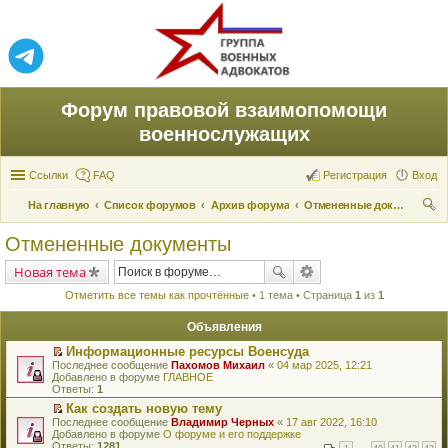
Форум правовой взаимопомощи
военнослужащих
Ссылки
FAQ
Регистрация
Вход
На главную
Список форумов
Архив форума
Отмененные документы
ои
Отмененные документы
ск
Новая тема
Отметить все темы как прочтённые
• 1 тема • Страница
1
из
1
Объявления
Информационные ресурсы Военсуда
П
Последнее сообщение
Пахомов Михаил
«
04 мар 2025, 12:21
е
Добавлено в форуме
ГЛАВНОЕ
р
Ответы:
1
е
Как создать новую тему
й
П
Последнее сообщение
т
Владимир Черных
«
17 авг 2022, 16:10
е
Добавлено в форуме
и
О форуме и его поддержке
р
Ответы:
к
1281