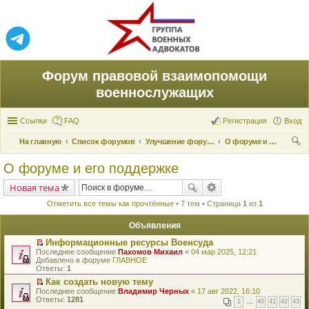
Форум правовой взаимопомощи
военнослужащих
Ссылки
FAQ
Регистрация
Вход
На главную
Список форумов
Улучшение форума
О форуме и его поддержке
ои
О форуме и его поддержке
ск
Новая тема
Отметить все темы как прочтённые
• 7 тем • Страница
1
из
1
Объявления
Информационные ресурсы Военсуда
П
Последнее сообщение
Пахомов Михаил
«
04 мар 2025, 12:21
е
Добавлено в форуме
ГЛАВНОЕ
р
Ответы:
1
е
Как создать новую тему
й
П
Последнее сообщение
т
Владимир Черных
«
17 авг 2022, 16:10
е
Ответы:
и
1281
1
…
40
41
42
43
р
к