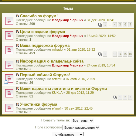
е
п
й
е
Темы
т
р
и
в
Спасибо за форум!
к
о
П
Последнее сообщение
Владимир Черных
«
31 дек 2020, 10:41
п
м
е
Ответы:
200
е
у
1
…
4
5
6
7
р
р
н
е
в
Цели и задачи форума
е
й
о
П
Последнее сообщение
п
Владимир Черных
«
16 май 2020, 14:52
т
м
е
Ответы:
р
1
и
у
р
о
к
Ваша поддержка форума
н
е
ч
п
П
Последнее сообщение
е
й
mihadol
«
01 апр 2020, 18:32
и
е
е
Ответы:
п
т
453
т
1
…
13
14
15
16
р
р
р
и
а
в
е
о
к
Информация о владельце сайта
н
о
й
ч
п
П
н
Последнее сообщение
Владимир Черных
«
24 сен 2019, 18:34
м
т
и
е
е
о
Ответы:
2
у
и
т
р
р
м
н
к
Первый юбилей Форума!
а
в
е
у
е
п
П
н
о
Последнее сообщение
й
artem5
«
07 фев 2016, 20:59
с
п
е
е
н
м
Ответы:
т
26
о
р
р
р
о
у
и
о
Ваши варианты логотипа и визитки Форума
о
в
е
м
н
к
б
П
ч
о
Последнее сообщение
й
KUKLA
«
28 дек 2012, 11:29
у
е
п
щ
е
и
м
Ответы:
т
81
с
п
е
1
2
3
е
р
т
у
и
о
р
р
н
е
а
н
к
Участники форума
о
о
в
и
й
н
е
п
П
б
ч
о
Последнее сообщение
efimof
«
30 сен 2012, 22:45
ю
т
н
п
е
е
щ
и
м
Ответы:
3
и
о
р
р
р
е
т
у
к
м
о
в
е
н
а
н
Показать темы за:
п
у
ч
о
й
и
н
е
е
с
и
м
т
ю
н
п
Поле сортировки
р
о
т
у
и
о
р
в
о
а
н
к
м
о
о
б