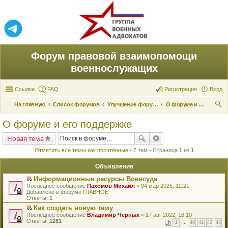
Форум правовой взаимопомощи
военнослужащих
Ссылки
FAQ
Регистрация
Вход
На главную
Список форумов
Улучшение форума
О форуме и его поддержке
ои
О форуме и его поддержке
ск
Новая тема
Отметить все темы как прочтённые
• 7 тем • Страница
1
из
1
Объявления
Информационные ресурсы Военсуда
П
Последнее сообщение
Пахомов Михаил
«
04 мар 2025, 12:21
е
Добавлено в форуме
ГЛАВНОЕ
р
Ответы:
1
е
Как создать новую тему
й
П
Последнее сообщение
т
Владимир Черных
«
17 авг 2022, 16:10
е
Ответы:
и
1281
1
…
40
41
42
43
р
к