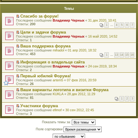
е
п
й
е
Темы
т
р
и
в
Спасибо за форум!
к
о
П
Последнее сообщение
Владимир Черных
«
31 дек 2020, 10:41
п
м
е
Ответы:
200
е
у
1
…
4
5
6
7
р
р
н
е
в
Цели и задачи форума
е
й
о
П
Последнее сообщение
п
Владимир Черных
«
16 май 2020, 14:52
т
м
е
Ответы:
р
1
и
у
р
о
к
Ваша поддержка форума
н
е
ч
п
П
Последнее сообщение
е
й
mihadol
«
01 апр 2020, 18:32
и
е
е
Ответы:
п
т
453
т
1
…
13
14
15
16
р
р
р
и
а
в
е
о
к
Информация о владельце сайта
н
о
й
ч
п
П
н
Последнее сообщение
Владимир Черных
«
24 сен 2019, 18:34
м
т
и
е
е
о
Ответы:
2
у
и
т
р
р
м
н
к
Первый юбилей Форума!
а
в
е
у
е
п
П
н
о
Последнее сообщение
й
artem5
«
07 фев 2016, 20:59
с
п
е
е
н
м
Ответы:
т
26
о
р
р
р
о
у
и
о
Ваши варианты логотипа и визитки Форума
о
в
е
м
н
к
б
П
ч
о
Последнее сообщение
й
KUKLA
«
28 дек 2012, 11:29
у
е
п
щ
е
и
м
Ответы:
т
81
с
п
е
1
2
3
е
р
т
у
и
о
р
р
н
е
а
н
к
Участники форума
о
о
в
и
й
н
е
п
П
б
ч
о
Последнее сообщение
efimof
«
30 сен 2012, 22:45
ю
т
н
п
е
е
щ
и
м
Ответы:
3
и
о
р
р
р
е
т
у
к
м
о
в
е
н
а
н
Показать темы за:
п
у
ч
о
й
и
н
е
е
с
и
м
т
ю
н
п
Поле сортировки
р
о
т
у
и
о
р
в
о
а
н
к
м
о
о
б