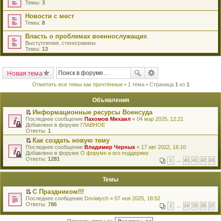
Темы:
3
Новости с мест
Темы:
8
Власть о проблемах военнослужащих
Выступления, стенограммы
Темы:
13
Новая тема
Отметить все темы как прочтённые
• 1 тема • Страница
1
из
1
Объявления
Информационные ресурсы Военсуда
П
Последнее сообщение
Пахомов Михаил
«
04 мар 2025, 12:21
е
Добавлено в форуме
ГЛАВНОЕ
р
Ответы:
1
е
Как создать новую тему
й
П
Последнее сообщение
т
Владимир Черных
«
17 авг 2022, 16:10
е
Добавлено в форуме
и
О форуме и его поддержке
р
Ответы:
к
1281
1
…
40
41
42
43
е
п
й
е
т
р
Темы
и
в
к
о
С Праздником!!!
п
м
П
Последнее сообщение
Dovlatych
«
07 ноя 2025, 18:52
е
у
е
Ответы:
786
р
н
1
…
24
25
26
27
р
в
е
е
о
п
й
Показать темы за: