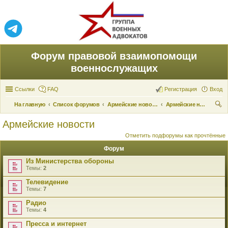
Форум правовой взаимопомощи
военнослужащих
Ссылки
FAQ
Регистрация
Вход
На главную
Список форумов
Армейские новости
Армейские новости
ои
Армейские новости
ск
Отметить подфорумы как прочтённые
Форум
Из Министерства обороны
Темы:
2
Телевидение
Темы:
7
Радио
Темы:
4
Пресса и интернет