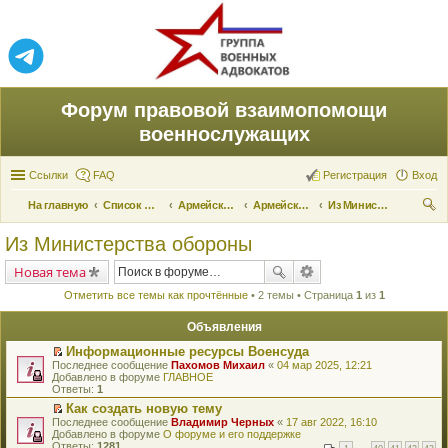
Форум правовой взаимопомощи
военнослужащих
Ссылки
FAQ
Регистрация
Вход
На главную
Список форумов
Армейские новости
Армейские новости
Из Министерства обороны
ои
Из Министерства обороны
ск
Новая тема
Отметить все темы как прочтённые
• 2 темы • Страница
1
из
1
Объявления
Информационные ресурсы Военсуда
П
Последнее сообщение
Пахомов Михаил
«
04 мар 2025, 12:21
е
Добавлено в форуме
ГЛАВНОЕ
р
Ответы:
1
е
Как создать новую тему
й
П
Последнее сообщение
т
Владимир Черных
«
17 авг 2022, 16:10
е
Добавлено в форуме
и
О форуме и его поддержке
р
Ответы:
к
1281