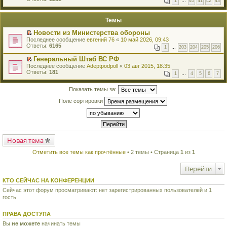
1
…
40
41
42
43
е
п
й
е
т
р
Темы
и
в
к
о
Новости из Министерства обороны
п
м
П
Последнее сообщение
евгений 76
«
10 май 2026, 09:43
е
у
е
Ответы:
6165
р
н
1
…
203
204
205
206
р
в
е
е
о
Генеральный Штаб ВС РФ
п
й
м
П
Последнее сообщение
р
Adeptpodpoll
«
03 авг 2015, 18:35
т
у
е
Ответы:
о
181
1
…
4
5
6
7
и
н
р
ч
к
е
е
и
п
п
й
Показать темы за:
т
е
р
т
а
р
Поле сортировки
о
и
н
в
ч
к
н
о
и
п
о
м
т
е
м
у
а
р
у
н
н
в
с
е
н
о
Новая тема
о
п
о
м
о
р
м
у
б
Отметить все темы как прочтённые
• 2 темы • Страница
1
из
1
о
у
н
щ
ч
с
е
е
и
Перейти
о
п
н
т
о
р
и
а
б
о
КТО СЕЙЧАС НА КОНФЕРЕНЦИИ
ю
н
щ
ч
Сейчас этот форум просматривают: нет зарегистрированных пользователей и 1
н
е
и
о
гость
н
т
м
и
а
у
ю
н
ПРАВА ДОСТУПА
с
н
о
о
Вы
не можете
начинать темы
о