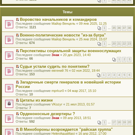
1
…
40
41
42
43
е
п
й
е
т
р
Темы
и
в
к
о
Воровство начальников и командиров
п
м
П
Последнее сообщение
Майор Венцель
«
09 янв 2025, 11:25
е
у
е
Ответы:
1121
р
н
1
…
35
36
37
38
р
в
е
е
о
Военно-политические новости "из-за бугра"
п
й
м
П
Последнее сообщение
р
Майор Венцель
«
25 янв 2024, 15:07
т
у
е
Ответы:
о
674
1
…
20
21
22
23
и
н
р
ч
к
е
е
и
Перспективы социальной защиты военнослужащих
п
п
й
т
П
Последнее сообщение
Знак
«
20 дек 2023, 14:40
е
р
т
а
е
Ответы:
66
р
1
2
3
о
и
н
р
в
ч
к
н
е
о
Судьи устали судить по понятиям?
и
п
о
й
м
П
Последнее сообщение
евгений 76
«
02 ноя 2022, 19:44
т
е
м
т
у
е
Ответы:
153
а
р
у
1
2
3
4
5
6
и
н
р
н
в
с
к
е
е
н
о
Загадочные смерти генералов в новейшей истории
о
п
п
й
о
м
П
России
о
е
р
т
м
у
е
б
р
Последнее сообщение
mprkur0
«
04 мар 2017, 15:10
о
и
у
н
р
щ
в
Ответы:
10
ч
к
с
е
е
е
о
и
п
о
п
й
Цитаты из жизни
н
м
т
е
о
р
т
П
Последнее сообщение
и
VKozyr
«
21 июл 2013, 01:57
у
а
р
б
о
и
е
Ответы:
ю
7
н
н
в
щ
ч
к
р
е
н
о
Орденоносные дезертиры ?
е
и
п
е
п
о
м
П
Последнее сообщение
н
т
е
й
Знак
«
09 апр 2013, 18:51
р
м
у
е
Ответы:
и
а
р
т
592
о
1
…
17
18
19
20
у
н
р
ю
н
в
и
ч
с
е
е
н
о
к
В Минобороны возрождается "райская группа"
и
о
п
й
о
м
п
П
Последнее сообщение
т
HelenAquaMast
«
16 апр 2012, 17:00
о
р