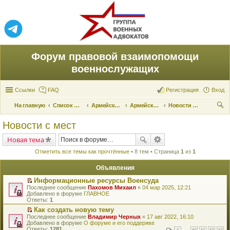
Форум правовой взаимопомощи
военнослужащих
Ссылки
FAQ
Регистрация
Вход
На главную
Список форумов
Армейские новости
Армейские новости
Новости с мест
ои
Новости с мест
ск
Новая тема
Отметить все темы как прочтённые
• 8 тем • Страница
1
из
1
Объявления
Информационные ресурсы Военсуда
П
Последнее сообщение
Пахомов Михаил
«
04 мар 2025, 12:21
е
Добавлено в форуме
ГЛАВНОЕ
р
Ответы:
1
е
Как создать новую тему
й
П
Последнее сообщение
т
Владимир Черных
«
17 авг 2022, 16:10
е
Добавлено в форуме
и
О форуме и его поддержке
р
Ответы:
к
1281