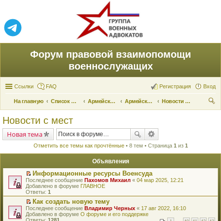
Форум правовой взаимопомощи
военнослужащих
Ссылки
FAQ
Регистрация
Вход
На главную
Список форумов
Армейские новости
Армейские новости
Новости с мест
ои
Новости с мест
ск
Новая тема
Отметить все темы как прочтённые
• 8 тем • Страница
1
из
1
Объявления
Информационные ресурсы Военсуда
П
Последнее сообщение
Пахомов Михаил
«
04 мар 2025, 12:21
е
Добавлено в форуме
ГЛАВНОЕ
р
Ответы:
1
е
Как создать новую тему
й
П
Последнее сообщение
т
Владимир Черных
«
17 авг 2022, 16:10
е
Добавлено в форуме
и
О форуме и его поддержке
р
Ответы:
к
1281