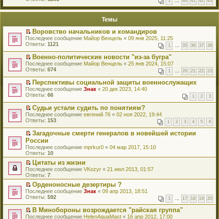
1
…
40
41
42
43
е
п
й
е
т
р
Темы
и
в
к
о
Воровство начальников и командиров
п
м
П
Последнее сообщение
Майор Венцель
«
09 янв 2025, 11:25
е
у
е
Ответы:
1121
р
н
1
…
35
36
37
38
р
в
е
е
о
Военно-политические новости "из-за бугра"
п
й
м
П
Последнее сообщение
р
Майор Венцель
«
25 янв 2024, 15:07
т
у
е
Ответы:
о
674
1
…
20
21
22
23
и
н
р
ч
к
е
е
и
Перспективы социальной защиты военнослужащих
п
п
й
т
П
Последнее сообщение
Знак
«
20 дек 2023, 14:40
е
р
т
а
е
Ответы:
66
р
1
2
3
о
и
н
р
в
ч
к
н
е
о
Судьи устали судить по понятиям?
и
п
о
й
м
П
Последнее сообщение
евгений 76
«
02 ноя 2022, 19:44
т
е
м
т
у
е
Ответы:
153
а
р
у
1
2
3
4
5
6
и
н
р
н
в
с
к
е
е
н
о
Загадочные смерти генералов в новейшей истории
о
п
п
й
о
м
П
России
о
е
р
т
м
у
е
б
р
Последнее сообщение
mprkur0
«
04 мар 2017, 15:10
о
и
у
н
р
щ
в
Ответы:
10
ч
к
с
е
е
е
о
и
п
о
п
й
Цитаты из жизни
н
м
т
е
о
р
т
П
Последнее сообщение
и
VKozyr
«
21 июл 2013, 01:57
у
а
р
б
о
и
е
Ответы:
ю
7
н
н
в
щ
ч
к
р
е
н
о
Орденоносные дезертиры ?
е
и
п
е
п
о
м
П
Последнее сообщение
н
т
е
й
Знак
«
09 апр 2013, 18:51
р
м
у
е
Ответы:
и
а
р
т
592
о
1
…
17
18
19
20
у
н
р
ю
н
в
и
ч
с
е
е
н
о
к
В Минобороны возрождается "райская группа"
и
о
п
й
о
м
п
П
Последнее сообщение
т
HelenAquaMast
«
16 апр 2012, 17:00
о
р