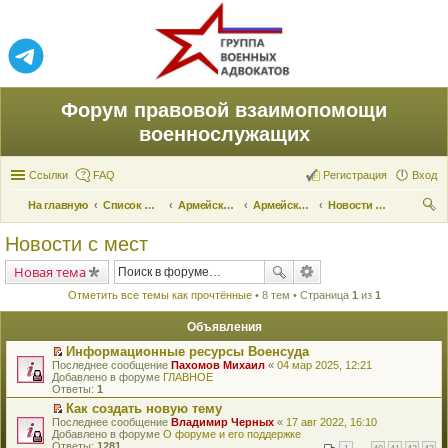
Форум правовой взаимопомощи
военнослужащих
Ссылки
FAQ
Регистрация
Вход
На главную
Список форумов
Армейские новости
Армейские новости
Новости с мест
ои
Новости с мест
ск
Новая тема
Отметить все темы как прочтённые
• 8 тем • Страница
1
из
1
Объявления
Информационные ресурсы Военсуда
П
Последнее сообщение
Пахомов Михаил
«
04 мар 2025, 12:21
е
Добавлено в форуме
ГЛАВНОЕ
р
Ответы:
1
е
Как создать новую тему
й
П
Последнее сообщение
т
Владимир Черных
«
17 авг 2022, 16:10
е
Добавлено в форуме
и
О форуме и его поддержке
р
Ответы:
к
1281