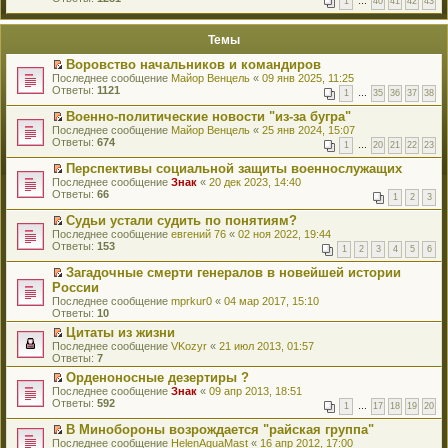
1
…
40
41
42
43
е
п
й
е
т
р
Темы
и
в
к
о
Воровство начальников и командиров
п
м
П
Последнее сообщение
Майор Венцель
«
09 янв 2025, 11:25
е
у
е
Ответы:
1121
р
н
1
…
35
36
37
38
р
в
е
е
о
Военно-политические новости "из-за бугра"
п
й
м
П
Последнее сообщение
р
Майор Венцель
«
25 янв 2024, 15:07
т
у
е
Ответы:
о
674
1
…
20
21
22
23
и
н
р
ч
к
е
е
и
Перспективы социальной защиты военнослужащих
п
п
й
т
П
Последнее сообщение
Знак
«
20 дек 2023, 14:40
е
р
т
а
е
Ответы:
66
р
1
2
3
о
и
н
р
в
ч
к
н
е
о
Судьи устали судить по понятиям?
и
п
о
й
м
П
Последнее сообщение
евгений 76
«
02 ноя 2022, 19:44
т
е
м
т
у
е
Ответы:
153
а
р
у
1
2
3
4
5
6
и
н
р
н
в
с
к
е
е
н
о
Загадочные смерти генералов в новейшей истории
о
п
п
й
о
м
П
России
о
е
р
т
м
у
е
б
р
Последнее сообщение
mprkur0
«
04 мар 2017, 15:10
о
и
у
н
р
щ
в
Ответы:
10
ч
к
с
е
е
е
о
и
п
о
п
й
Цитаты из жизни
н
м
т
е
о
р
т
П
Последнее сообщение
и
VKozyr
«
21 июл 2013, 01:57
у
а
р
б
о
и
е
Ответы:
ю
7
н
н
в
щ
ч
к
р
е
н
о
Орденоносные дезертиры ?
е
и
п
е
п
о
м
П
Последнее сообщение
н
т
е
й
Знак
«
09 апр 2013, 18:51
р
м
у
е
Ответы:
и
а
р
т
592
о
1
…
17
18
19
20
у
н
р
ю
н
в
и
ч
с
е
е
н
о
к
В Минобороны возрождается "райская группа"
и
о
п
й
о
м
п
П
Последнее сообщение
т
HelenAquaMast
«
16 апр 2012, 17:00
о
р