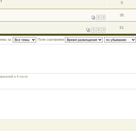
0
36
1
2
61
1
2
3
темы за:
Поле сортировки
вателей и 4 гостя