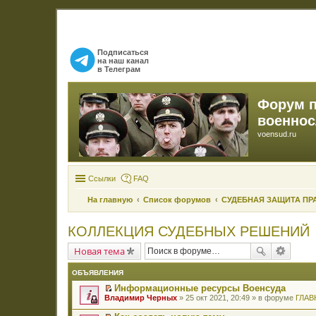
Подписаться
на наш канал
в Телеграм
Форум 
военно
voensud.ru
Ссылки
FAQ
На главную
Список форумов
СУДЕБНАЯ ЗАЩИТА ПР
КОЛЛЕКЦИЯ СУДЕБНЫХ РЕШЕНИЙ
Новая тема
ОБЪЯВЛЕНИЯ
Информационные ресурсы Военсуда
П
Владимир Черных
» 25 окт 2021, 20:49 » в форуме
ГЛАВ
е
р