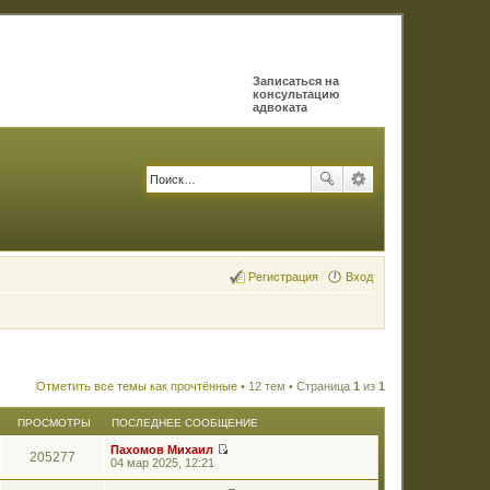
Записаться на
консультацию
адвоката
Регистрация
Вход
Отметить все темы как прочтённые
• 12 тем • Страница
1
из
1
ПРОСМОТРЫ
ПОСЛЕДНЕЕ СООБЩЕНИЕ
Пахомов Михаил
205277
П
04 мар 2025, 12:21
е
р