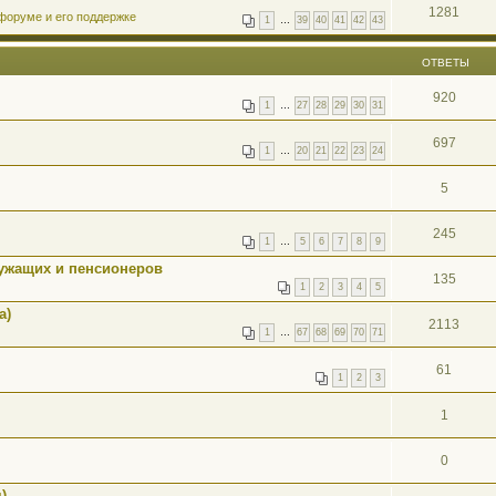
1281
форуме и его поддержке
1
…
39
40
41
42
43
ОТВЕТЫ
920
1
…
27
28
29
30
31
697
1
…
20
21
22
23
24
5
245
1
…
5
6
7
8
9
ужащих и пенсионеров
135
1
2
3
4
5
а)
2113
1
…
67
68
69
70
71
61
1
2
3
1
0
)