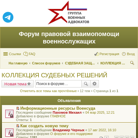
Форум правовой взаимопомощи
военнослужащих
Ссылки
FAQ
Регистрация
Вход
На главную
Список форумов
СУДЕБНАЯ ЗАЩИТА ПРАВ
КОЛЛЕКЦИЯ СУДЕБНЫХ РЕШЕНИЙ
ои
КОЛЛЕКЦИЯ СУДЕБНЫХ РЕШЕНИЙ
ск
Новая тема
Отметить все темы как прочтённые
• 12 тем • Страница
1
из
1
Объявления
Информационные ресурсы Военсуда
П
Последнее сообщение
Пахомов Михаил
«
04 мар 2025, 12:21
е
Добавлено в форуме
ГЛАВНОЕ
р
Ответы:
1
е
Как создать новую тему
й
П
Последнее сообщение
т
Владимир Черных
«
17 авг 2022, 16:10
е
Добавлено в форуме
и
О форуме и его поддержке
р
Ответы:
к
1281