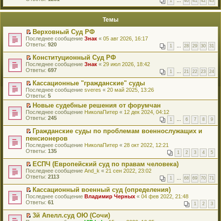
1
…
40
41
42
43
е
п
й
е
т
р
Темы
и
в
к
о
Верховный Суд РФ
п
м
П
Последнее сообщение
Знак
«
05 авг 2026, 16:17
е
у
е
Ответы:
920
р
н
1
…
28
29
30
31
р
в
е
е
о
Конституционный Суд РФ
п
й
м
П
Последнее сообщение
р
Знак
«
29 июл 2026, 18:42
т
у
е
Ответы:
о
697
1
…
21
22
23
24
и
н
р
ч
к
е
е
и
Кассационные "гражданские" суды
п
п
й
т
П
Последнее сообщение
sveres
«
20 май 2025, 13:26
е
р
т
а
е
Ответы:
5
р
о
и
н
р
в
ч
к
Новые судебные решения от форумчан
н
е
о
и
п
П
о
Последнее сообщение
й
НиколаПитер
«
12 дек 2024, 04:12
м
т
е
е
м
Ответы:
т
245
у
1
…
6
7
8
9
а
р
р
у
и
н
н
в
е
с
к
Гражданские суды по проблемам военнослужащих и
е
н
о
й
о
п
П
пенсионеров
п
о
м
т
о
е
е
р
Последнее сообщение
НиколаПитер
«
28 окт 2022, 12:21
м
у
и
б
р
р
о
Ответы:
135
у
н
к
щ
1
2
3
4
5
в
е
ч
с
е
п
е
о
й
и
о
п
ЕСПЧ (Европейский суд по правам человека)
е
н
м
т
т
о
р
П
р
Последнее сообщение
и
And_k
«
21 сен 2022, 23:02
у
и
а
б
о
е
в
Ответы:
ю
2113
н
к
1
…
68
69
70
71
н
щ
ч
р
о
е
п
н
е
и
е
м
п
Кассационный военный суд (определения)
е
о
н
т
й
у
р
П
р
Последнее сообщение
Владимир Черных
«
04 фев 2022, 21:48
м
и
а
т
н
о
е
в
Ответы:
61
у
1
2
3
ю
н
и
е
ч
р
о
с
н
к
п
и
е
м
о
3й Апелл.суд ОЮ (Сочи)
о
п
р
т
й
у
о
П