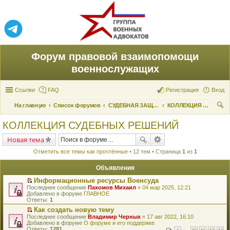
Форум правовой взаимопомощи
военнослужащих
Ссылки
FAQ
Регистрация
Вход
На главную
Список форумов
СУДЕБНАЯ ЗАЩИТА ПРАВ
КОЛЛЕКЦИЯ СУДЕБНЫХ РЕШЕНИЙ
ои
КОЛЛЕКЦИЯ СУДЕБНЫХ РЕШЕНИЙ
ск
Новая тема
Отметить все темы как прочтённые
• 12 тем • Страница
1
из
1
Объявления
Информационные ресурсы Военсуда
П
Последнее сообщение
Пахомов Михаил
«
04 мар 2025, 12:21
е
Добавлено в форуме
ГЛАВНОЕ
р
Ответы:
1
е
Как создать новую тему
й
П
Последнее сообщение
т
Владимир Черных
«
17 авг 2022, 16:10
е
Добавлено в форуме
и
О форуме и его поддержке
р
Ответы:
к
1281