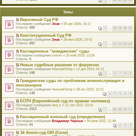
1
…
40
41
42
43
е
п
й
е
т
р
Темы
и
в
к
о
Верховный Суд РФ
п
м
П
Последнее сообщение
Знак
«
05 авг 2026, 16:17
е
у
е
Ответы:
920
р
н
1
…
28
29
30
31
р
в
е
е
о
Конституционный Суд РФ
п
й
м
П
Последнее сообщение
р
Знак
«
29 июл 2026, 18:42
т
у
е
Ответы:
о
697
1
…
21
22
23
24
и
н
р
ч
к
е
е
и
Кассационные "гражданские" суды
п
п
й
т
П
Последнее сообщение
sveres
«
20 май 2025, 13:26
е
р
т
а
е
Ответы:
5
р
о
и
н
р
в
ч
к
Новые судебные решения от форумчан
н
е
о
и
п
П
о
Последнее сообщение
й
НиколаПитер
«
12 дек 2024, 04:12
м
т
е
е
м
Ответы:
т
245
у
1
…
6
7
8
9
а
р
р
у
и
н
н
в
е
с
к
Гражданские суды по проблемам военнослужащих и
е
н
о
й
о
п
П
пенсионеров
п
о
м
т
о
е
е
р
Последнее сообщение
НиколаПитер
«
28 окт 2022, 12:21
м
у
и
б
р
р
о
Ответы:
135
у
н
к
щ
1
2
3
4
5
в
е
ч
с
е
п
е
о
й
и
о
п
ЕСПЧ (Европейский суд по правам человека)
е
н
м
т
т
о
р
П
р
Последнее сообщение
и
And_k
«
21 сен 2022, 23:02
у
и
а
б
о
е
в
Ответы:
ю
2113
н
к
1
…
68
69
70
71
н
щ
ч
р
о
е
п
н
е
и
е
м
п
Кассационный военный суд (определения)
е
о
н
т
й
у
р
П
р
Последнее сообщение
Владимир Черных
«
04 фев 2022, 21:48
м
и
а
т
н
о
е
в
Ответы:
61
у
1
2
3
ю
н
и
е
ч
р
о
с
н
к
п
и
е
м
о
3й Апелл.суд ОЮ (Сочи)
о
п
р
т
й
у
о
П