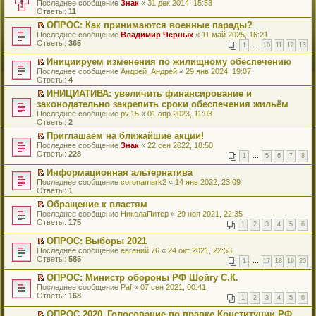
П
Последнее сообщение
Знак
«
31 дек 2014, 15:53
е
Ответы:
11
р
ОПРОС: Как принимаются военные парады?
е
П
Последнее сообщение
й
Владимир Черных
«
11 май 2025, 16:21
е
Ответы:
т
365
1
…
10
11
12
13
р
и
е
к
Инициируем изменения по жилищному обеспечению
й
п
П
Последнее сообщение
Андрей_Андрей
«
29 янв 2024, 19:07
т
е
е
Ответы:
4
и
р
р
к
ИНИЦИАТИВА: увеличить финансирование и
в
е
п
П
о
законодательно закрепить сроки обеспечения жильём
й
е
е
м
т
Последнее сообщение
pv.15
«
01 апр 2023, 11:03
р
р
у
и
Ответы:
2
в
е
н
к
о
й
Приглашаем на ближайшие акции!
е
п
м
т
П
п
Последнее сообщение
е
Знак
«
22 сен 2022, 18:50
у
и
е
р
Ответы:
р
228
1
…
5
6
7
8
н
к
р
о
в
е
п
е
ч
о
Информационная альтернатива
п
е
й
и
м
П
Последнее сообщение
coronamark2
«
14 янв 2022, 23:09
р
р
т
т
у
е
Ответы:
1
о
в
и
а
н
р
ч
о
к
Обращение к властям
н
е
е
и
м
п
П
н
п
Последнее сообщение
й
НиколаПитер
«
29 ноя 2021, 22:35
т
у
е
е
о
р
Ответы:
т
175
1
2
3
4
5
6
а
н
р
р
м
о
и
н
е
в
е
у
ч
к
ОПРОС: Выборы 2021
н
п
о
й
с
и
п
П
Последнее сообщение
евгений 76
«
24 окт 2021, 22:53
о
р
м
т
о
т
е
е
Ответы:
585
м
о
у
1
…
17
18
19
20
и
о
а
р
р
у
ч
н
к
б
н
в
е
ОПРОС: Министр обороны РФ Шойгу С.К.
с
и
е
п
щ
н
о
й
П
о
Последнее сообщение
т
п
Paf
«
07 сен 2021, 00:41
е
е
о
м
т
е
о
Ответы:
а
р
168
р
н
м
у
1
2
3
4
5
6
и
р
б
н
о
в
и
у
н
к
е
щ
н
ч
о
ОПРОС 2020_Голосование по правке Конституции РФ
ю
с
е