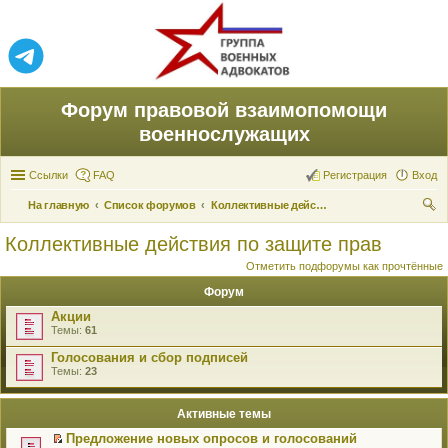
Форум правовой взаимопомощи
военнослужащих
Ссылки
FAQ
Регистрация
Вход
На главную
Список форумов
Коллективные действия по защите прав
ои
Коллективные действия по защите прав
ск
Отметить подфорумы как прочтённые
Форум
Акции
Темы:
61
Голосования и сбор подписей
Темы:
23
Активные темы
Предложение новых опросов и голосований