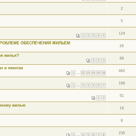
2
5
124
1
2
3
4
5
 ПРОБЛЕМЕ ОБЕСПЕЧЕНИЯ ЖИЛЬЕМ
26
ия жилья?
89
1
2
3
х и пикетах
462
1
…
12
13
14
15
16
196
1
…
3
4
5
6
7
51
1
2
енному жилью
19
6
235
1
…
4
5
6
7
8