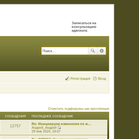
Записаться на
консультацию
адвоката
Регистрация
Вход
Отметить подфорумы как прочтённые
СООБЩЕНИЯ
ПОСЛЕДНЕЕ СООБЩЕНИЕ
Re: Инициируем изменения по ж…
12757
Андрей_Андрей
П
29 янв 2024, 19:07
е
р