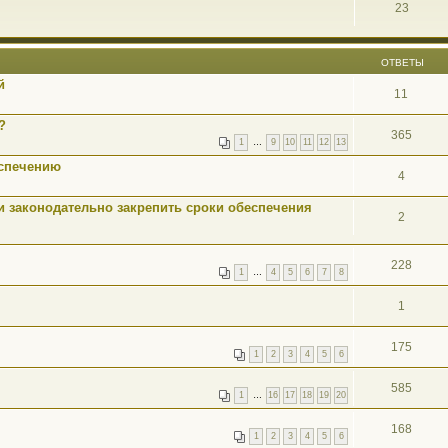
23
ОТВЕТЫ
й
11
?
365
1
…
9
10
11
12
13
спечению
4
 законодательно закрепить сроки обеспечения
2
228
1
…
4
5
6
7
8
1
175
1
2
3
4
5
6
585
1
…
16
17
18
19
20
168
1
2
3
4
5
6