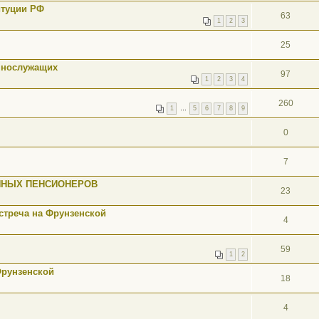
итуции РФ
63
1
2
3
25
ннослужащих
97
1
2
3
4
260
1
…
5
6
7
8
9
0
7
ННЫХ ПЕНСИОНЕРОВ
23
стреча на Фрунзенской
4
59
1
2
Фрунзенской
18
4