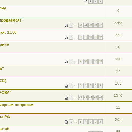
1
2
3
ону
0
 продаёмся!"
2288
1
…
73
74
75
76
77
ая, 13.00
333
1
…
8
9
10
11
12
рание
10
388
1
…
9
10
11
12
13
в"
27
011)
203
1
…
3
4
5
6
7
КОВА"
1370
1
…
42
43
44
45
46
илищным вопросам
11
мы РФ
202
1
…
3
4
5
6
7
иятий
88