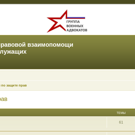
правовой взаимопомощи
служащих
 по защите прав
рав
ТЕМЫ
61