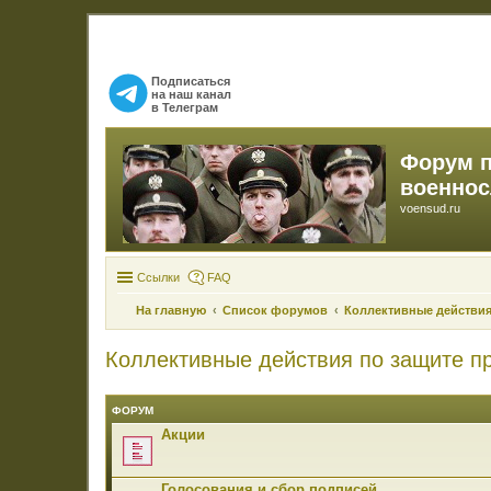
Подписаться
на наш канал
в Телеграм
Форум 
военно
voensud.ru
Ссылки
FAQ
На главную
Список форумов
Коллективные действия
Коллективные действия по защите п
ФОРУМ
Акции
Голосования и сбор подписей