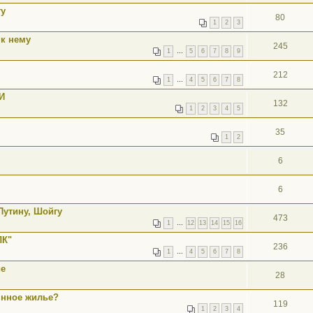
гу
80
1
2
3
к нему
245
1
…
5
6
7
8
9
212
1
…
4
5
6
7
8
И
132
1
2
3
4
5
35
1
2
6
6
Путину, Шойгу
473
1
…
12
13
14
15
16
ЛК"
236
1
…
4
5
6
7
8
ие
28
янное жилье?
119
1
2
3
4