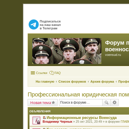
Подписаться
на наш канал
в Телеграм
Форум 
военно
voensud.ru
Ссылки
FAQ
На главную
Список форумов
Архив форума
Профе
Профессиональная юридическая по
Новая тема
ОБЪЯВЛЕНИЯ
Информационные ресурсы Военсуда
П
Владимир Черных
» 25 окт 2021, 20:49 » в форуме
ГЛАВ
е
р