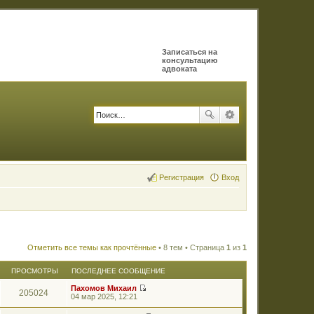
Записаться на
консультацию
адвоката
Регистрация
Вход
Отметить все темы как прочтённые
• 8 тем • Страница
1
из
1
ПРОСМОТРЫ
ПОСЛЕДНЕЕ СООБЩЕНИЕ
Пахомов Михаил
205024
П
04 мар 2025, 12:21
е
р