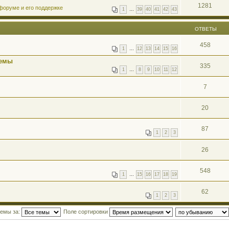
1281
форуме и его поддержке
1
…
39
40
41
42
43
ОТВЕТЫ
458
1
…
12
13
14
15
16
лемы
335
1
…
8
9
10
11
12
7
20
87
1
2
3
26
548
1
…
15
16
17
18
19
62
1
2
3
темы за:
Поле сортировки