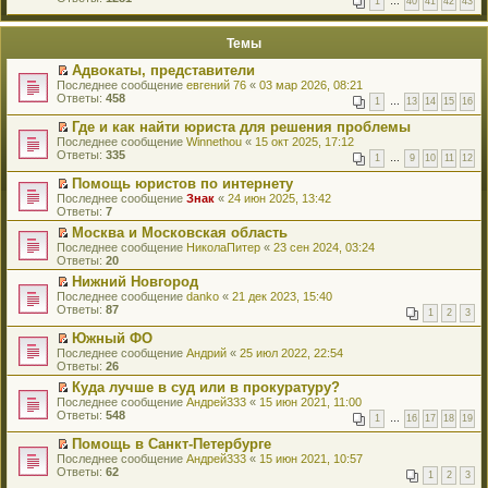
1
…
40
41
42
43
е
п
й
е
т
р
Темы
и
в
к
о
Адвокаты, представители
п
м
П
Последнее сообщение
евгений 76
«
03 мар 2026, 08:21
е
у
е
Ответы:
458
р
н
1
…
13
14
15
16
р
в
е
е
о
Где и как найти юриста для решения проблемы
п
й
м
П
Последнее сообщение
р
Winnethou
«
15 окт 2025, 17:12
т
у
е
Ответы:
о
335
1
…
9
10
11
12
и
н
р
ч
к
е
е
и
Помощь юристов по интернету
п
п
й
т
П
Последнее сообщение
Знак
«
24 июн 2025, 13:42
е
р
т
а
е
Ответы:
7
р
о
и
н
р
в
ч
к
Москва и Московская область
н
е
о
и
п
П
о
Последнее сообщение
й
НиколаПитер
«
23 сен 2024, 03:24
м
т
е
е
м
Ответы:
т
20
у
а
р
р
у
и
н
Нижний Новгород
н
в
е
с
к
е
П
н
о
Последнее сообщение
й
danko
«
21 дек 2023, 15:40
о
п
п
е
о
м
Ответы:
т
87
о
е
1
2
3
р
р
м
у
и
б
р
о
е
у
н
к
Южный ФО
щ
в
ч
й
с
е
п
П
е
о
Последнее сообщение
Андрий
«
25 июл 2022, 22:54
и
т
о
п
е
е
н
м
Ответы:
26
т
и
о
р
р
р
и
у
а
к
Куда лучше в суд или в прокуратуру?
б
о
в
е
ю
н
н
п
П
щ
ч
о
Последнее сообщение
й
Андрей333
«
15 июн 2021, 11:00
е
н
е
е
е
и
м
Ответы:
т
548
п
1
…
16
17
18
19
о
р
р
н
т
у
и
р
м
в
е
и
а
н
к
Помощь в Санкт-Петербурге
о
у
о
й
ю
н
е
п
П
ч
Последнее сообщение
Андрей333
«
15 июн 2021, 10:57
с
м
т
н
п
е
е
и
Ответы:
62
о
у
1
2
3
и
о
р
р
р
т
о