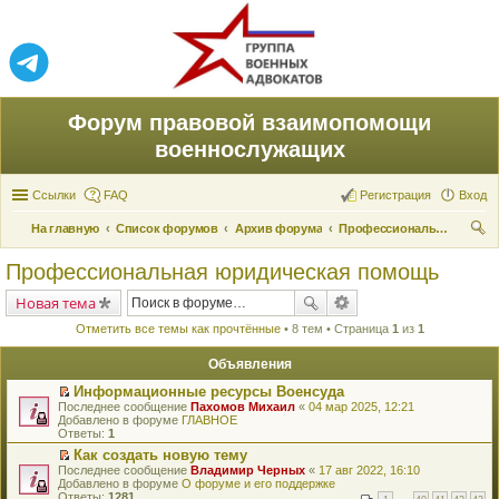
Форум правовой взаимопомощи
военнослужащих
Ссылки
FAQ
Регистрация
Вход
На главную
Список форумов
Архив форума
Профессиональная юридическая помощь
ои
Профессиональная юридическая помощь
ск
Новая тема
Отметить все темы как прочтённые
• 8 тем • Страница
1
из
1
Объявления
Информационные ресурсы Военсуда
П
Последнее сообщение
Пахомов Михаил
«
04 мар 2025, 12:21
е
Добавлено в форуме
ГЛАВНОЕ
р
Ответы:
1
е
Как создать новую тему
й
П
Последнее сообщение
т
Владимир Черных
«
17 авг 2022, 16:10
е
Добавлено в форуме
и
О форуме и его поддержке
р
Ответы:
к
1281