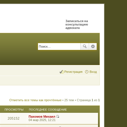
Записаться на
консультацию
адвоката
Регистрация
Вход
Отметить все темы как прочтённые
• 25 тем • Страница
1
из
1
ПРОСМОТРЫ
ПОСЛЕДНЕЕ СООБЩЕНИЕ
Пахомов Михаил
205152
П
04 мар 2025, 12:21
е
р