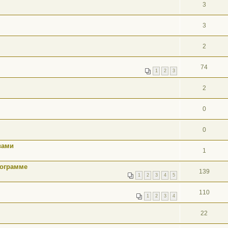
3
3
2
74
1
2
3
2
0
0
вами
1
рограмме
139
1
2
3
4
5
110
1
2
3
4
22