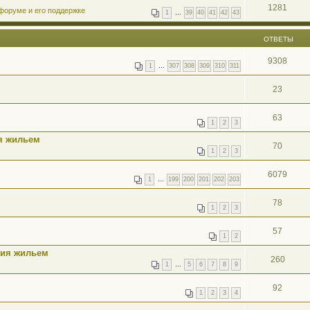
1281
форуме и его поддержке
1
…
39
40
41
42
43
ОТВЕТЫ
9308
1
…
307
308
309
310
311
23
63
1
2
3
ия жильем
70
1
2
3
6079
1
…
199
200
201
202
203
78
1
2
3
57
1
2
ния жильем
260
1
…
5
6
7
8
9
92
1
2
3
4