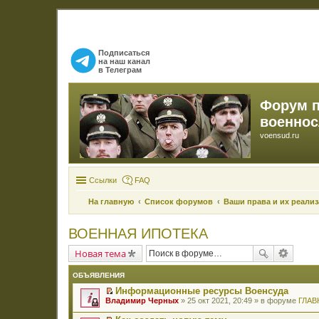
Подписаться
на наш канал
в Телеграм
Форум 
военно
voensud.ru
Ссылки
FAQ
На главную
Список форумов
Ваши права и их реали
ВОЕННАЯ ИПОТЕКА
Новая тема
ОБЪЯВЛЕНИЯ
Информационные ресурсы Военсуда
П
Владимир Черных
» 25 окт 2021, 20:49 » в форуме
ГЛАВ
е
р