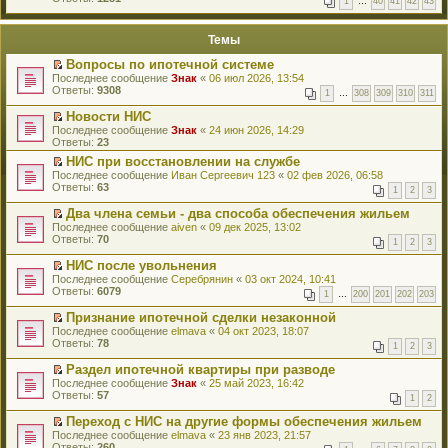
1
…
40
41
42
43
е
п
й
е
т
р
Темы
и
в
к
о
Вопросы по ипотечной системе
п
м
П
Последнее сообщение
Знак
«
06 июл 2026, 13:54
е
у
е
Ответы:
9308
р
н
1
…
308
309
310
311
р
в
е
е
о
Новости НИС
п
й
м
П
Последнее сообщение
р
Знак
«
24 июн 2026, 14:29
т
у
е
Ответы:
о
23
и
н
р
ч
к
НИС при восстановлении на службе
е
е
и
п
П
Последнее сообщение
п
й
Иван Сергеевич 123
«
02 фев 2026, 06:58
т
е
е
Ответы:
р
т
63
а
1
2
3
р
р
о
и
н
в
е
ч
к
Два члена семьи - два способа обеспечения жильем
н
о
й
и
п
П
о
Последнее сообщение
aiven
«
09 дек 2025, 13:02
м
т
т
е
е
м
Ответы:
70
у
1
2
3
и
а
р
р
у
н
к
н
в
е
с
НИС после увольнения
е
п
н
о
й
о
П
Последнее сообщение
п
Серебрянин
«
03 окт 2024, 10:41
е
о
м
т
о
е
Ответы:
р
6079
р
м
у
1
…
200
201
202
203
и
б
р
о
в
у
н
к
щ
е
ч
о
Признание ипотечной сделки незаконной
с
е
п
е
й
и
м
П
Последнее сообщение
о
п
elmava
«
04 окт 2023, 18:07
е
н
т
т
у
е
Ответы:
о
р
78
р
и
1
2
3
и
а
н
р
б
о
в
ю
к
н
е
е
щ
ч
о
Раздел ипотечной квартиры при разводе
п
н
п
й
е
и
м
П
Последнее сообщение
Знак
«
25 май 2023, 16:42
е
о
р
т
н
т
у
е
Ответы:
57
р
м
1
2
о
и
и
а
н
р
в
у
ч
к
ю
н
е
е
о
Переход с НИС на другие формы обеспечения жильем
с
и
п
н
п
й
м
П
Последнее сообщение
о
elmava
«
23 янв 2023, 21:57
т
е
о
р
т
у
е
Ответы:
о
260