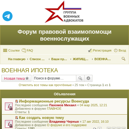
Форум правовой взаимопомощи
военнослужащих
Ссылки
FAQ
Регистрация
Вход
На главную
Список форумов
Ваши права и их реализация
ЖИЛИЩНЫЕ ВОПРОСЫ
ВОЕННАЯ ИПОТЕКА
ои
ВОЕННАЯ ИПОТЕКА
ск
Новая тема
Отметить все темы как прочтённые
• 25 тем • Страница
1
из
1
Объявления
Информационные ресурсы Военсуда
П
Последнее сообщение
Пахомов Михаил
«
04 мар 2025, 12:21
е
Добавлено в форуме
ГЛАВНОЕ
р
Ответы:
1
е
Как создать новую тему
й
П
Последнее сообщение
т
Владимир Черных
«
17 авг 2022, 16:10
е
Добавлено в форуме
и
О форуме и его поддержке
р
Ответы:
к
1281