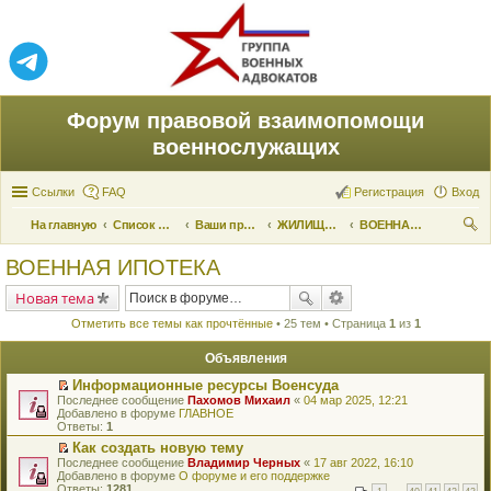
Форум правовой взаимопомощи
военнослужащих
Ссылки
FAQ
Регистрация
Вход
На главную
Список форумов
Ваши права и их реализация
ЖИЛИЩНЫЕ ВОПРОСЫ
ВОЕННАЯ ИПОТЕКА
ои
ВОЕННАЯ ИПОТЕКА
ск
Новая тема
Отметить все темы как прочтённые
• 25 тем • Страница
1
из
1
Объявления
Информационные ресурсы Военсуда
П
Последнее сообщение
Пахомов Михаил
«
04 мар 2025, 12:21
е
Добавлено в форуме
ГЛАВНОЕ
р
Ответы:
1
е
Как создать новую тему
й
П
Последнее сообщение
т
Владимир Черных
«
17 авг 2022, 16:10
е
Добавлено в форуме
и
О форуме и его поддержке
р
Ответы:
к
1281