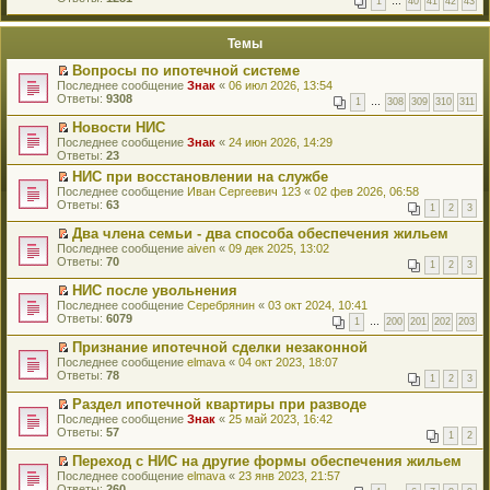
1
…
40
41
42
43
е
п
й
е
т
р
Темы
и
в
к
о
Вопросы по ипотечной системе
п
м
П
Последнее сообщение
Знак
«
06 июл 2026, 13:54
е
у
е
Ответы:
9308
р
н
1
…
308
309
310
311
р
в
е
е
о
Новости НИС
п
й
м
П
Последнее сообщение
р
Знак
«
24 июн 2026, 14:29
т
у
е
Ответы:
о
23
и
н
р
ч
к
НИС при восстановлении на службе
е
е
и
п
П
Последнее сообщение
п
й
Иван Сергеевич 123
«
02 фев 2026, 06:58
т
е
е
Ответы:
р
т
63
а
1
2
3
р
р
о
и
н
в
е
ч
к
Два члена семьи - два способа обеспечения жильем
н
о
й
и
п
П
о
Последнее сообщение
aiven
«
09 дек 2025, 13:02
м
т
т
е
е
м
Ответы:
70
у
1
2
3
и
а
р
р
у
н
к
н
в
е
с
НИС после увольнения
е
п
н
о
й
о
П
Последнее сообщение
п
Серебрянин
«
03 окт 2024, 10:41
е
о
м
т
о
е
Ответы:
р
6079
р
м
у
1
…
200
201
202
203
и
б
р
о
в
у
н
к
щ
е
ч
о
Признание ипотечной сделки незаконной
с
е
п
е
й
и
м
П
Последнее сообщение
о
п
elmava
«
04 окт 2023, 18:07
е
н
т
т
у
е
Ответы:
о
р
78
р
и
1
2
3
и
а
н
р
б
о
в
ю
к
н
е
е
щ
ч
о
Раздел ипотечной квартиры при разводе
п
н
п
й
е
и
м
П
Последнее сообщение
Знак
«
25 май 2023, 16:42
е
о
р
т
н
т
у
е
Ответы:
57
р
м
1
2
о
и
и
а
н
р
в
у
ч
к
ю
н
е
е
о
Переход с НИС на другие формы обеспечения жильем
с
и
п
н
п
й
м
П
Последнее сообщение
о
elmava
«
23 янв 2023, 21:57
т
е
о
р
т
у
е
Ответы:
о
260