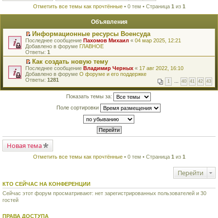
Отметить все темы как прочтённые
• 0 тем • Страница
1
из
1
Объявления
Информационные ресурсы Военсуда
П
Последнее сообщение
Пахомов Михаил
«
04 мар 2025, 12:21
е
Добавлено в форуме
ГЛАВНОЕ
р
Ответы:
1
е
Как создать новую тему
й
П
Последнее сообщение
т
Владимир Черных
«
17 авг 2022, 16:10
е
Добавлено в форуме
и
О форуме и его поддержке
р
Ответы:
к
1281
1
…
40
41
42
43
е
п
й
е
т
Показать темы за:
р
и
в
Поле сортировки
к
о
п
м
е
у
р
н
в
е
о
п
м
Новая тема
р
у
о
н
ч
Отметить все темы как прочтённые
• 0 тем • Страница
1
из
1
е
и
п
т
Перейти
р
а
о
н
ч
КТО СЕЙЧАС НА КОНФЕРЕНЦИИ
н
и
о
Сейчас этот форум просматривают: нет зарегистрированных пользователей и 30
т
м
гостей
а
у
н
с
н
о
ПРАВА ДОСТУПА