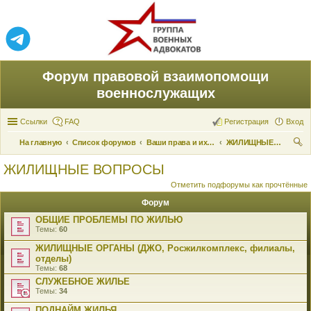
Форум правовой взаимопомощи
военнослужащих
Ссылки
FAQ
Регистрация
Вход
На главную
Список форумов
Ваши права и их реализация
ЖИЛИЩНЫЕ ВОПРОСЫ
ои
ЖИЛИЩНЫЕ ВОПРОСЫ
ск
Отметить подфорумы как прочтённые
Форум
ОБЩИЕ ПРОБЛЕМЫ ПО ЖИЛЬЮ
Темы:
60
ЖИЛИЩНЫЕ ОРГАНЫ (ДЖО, Росжилкомплекс, филиалы,
отделы)
Темы:
68
СЛУЖЕБНОЕ ЖИЛЬЕ
Темы:
34
ПОДНАЙМ ЖИЛЬЯ