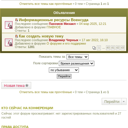
Отметить все темы как прочтённые
• 0 тем • Страница
1
из
1
Объявления
Информационные ресурсы Военсуда
П
Последнее сообщение
Пахомов Михаил
«
04 мар 2025, 12:21
е
Добавлено в форуме
ГЛАВНОЕ
р
Ответы:
1
е
Как создать новую тему
й
П
Последнее сообщение
т
Владимир Черных
«
17 авг 2022, 16:10
е
Добавлено в форуме
и
О форуме и его поддержке
р
Ответы:
к
1281
1
…
40
41
42
43
е
п
й
е
т
Показать темы за:
р
и
в
Поле сортировки
к
о
п
м
е
у
р
н
в
е
о
п
м
Новая тема
р
у
о
н
ч
Отметить все темы как прочтённые
• 0 тем • Страница
1
из
1
е
и
п
т
Перейти
р
а
о
н
ч
КТО СЕЙЧАС НА КОНФЕРЕНЦИИ
н
и
о
Сейчас этот форум просматривают: нет зарегистрированных пользователей и 27
т
м
гостей
а
у
н
с
н
о
ПРАВА ДОСТУПА