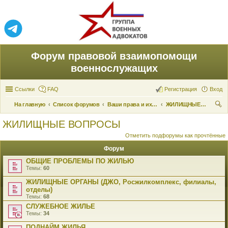
Форум правовой взаимопомощи
военнослужащих
Ссылки
FAQ
Регистрация
Вход
На главную
Список форумов
Ваши права и их реализация
ЖИЛИЩНЫЕ ВОПРОСЫ
ои
ЖИЛИЩНЫЕ ВОПРОСЫ
ск
Отметить подфорумы как прочтённые
Форум
ОБЩИЕ ПРОБЛЕМЫ ПО ЖИЛЬЮ
Темы:
60
ЖИЛИЩНЫЕ ОРГАНЫ (ДЖО, Росжилкомплекс, филиалы,
отделы)
Темы:
68
СЛУЖЕБНОЕ ЖИЛЬЕ
Темы:
34
ПОДНАЙМ ЖИЛЬЯ