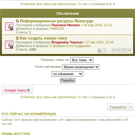
Отметить все темы как прочтённые
• 0 тем • Страница
1
из
1
Объявления
Информационные ресурсы Военсуда
П
Последнее сообщение
Пахомов Михаил
«
04 мар 2025, 12:21
е
Добавлено в форуме
ГЛАВНОЕ
р
Ответы:
1
е
Как создать новую тему
й
П
Последнее сообщение
т
Владимир Черных
«
17 авг 2022, 16:10
е
Добавлено в форуме
и
О форуме и его поддержке
р
Ответы:
к
1281
1
…
40
41
42
43
е
п
й
е
т
Показать темы за:
р
и
в
Поле сортировки
к
о
п
м
е
у
р
н
в
е
о
п
м
Новая тема
р
у
о
н
ч
Отметить все темы как прочтённые
• 0 тем • Страница
1
из
1
е
и
п
т
Перейти
р
а
о
н
ч
КТО СЕЙЧАС НА КОНФЕРЕНЦИИ
н
и
о
Сейчас этот форум просматривают: нет зарегистрированных пользователей и 28
т
м
гостей
а
у
н
с
н
о
ПРАВА ДОСТУПА