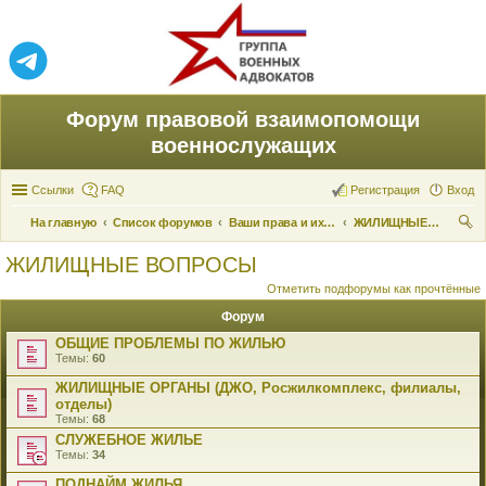
Форум правовой взаимопомощи
военнослужащих
Ссылки
FAQ
Регистрация
Вход
На главную
Список форумов
Ваши права и их реализация
ЖИЛИЩНЫЕ ВОПРОСЫ
ои
ЖИЛИЩНЫЕ ВОПРОСЫ
ск
Отметить подфорумы как прочтённые
Форум
ОБЩИЕ ПРОБЛЕМЫ ПО ЖИЛЬЮ
Темы:
60
ЖИЛИЩНЫЕ ОРГАНЫ (ДЖО, Росжилкомплекс, филиалы,
отделы)
Темы:
68
СЛУЖЕБНОЕ ЖИЛЬЕ
Темы:
34
ПОДНАЙМ ЖИЛЬЯ