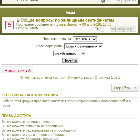
1
…
40
41
42
43
е
п
й
е
т
р
Темы
и
в
к
о
Общие вопросы по жилищным сертификатам
п
м
П
Последнее сообщение
Жукова Ирина_
«
09 апр 2026, 17:05
е
у
е
Ответы:
6626
р
н
1
…
218
219
220
221
р
в
е
е
о
п
й
Показать темы за:
м
р
т
у
о
Поле сортировки
и
н
ч
к
е
и
п
п
т
е
р
а
р
о
н
в
ч
н
о
Новая тема
и
о
м
т
м
у
а
Отметить все темы как прочтённые
• 1 тема • Страница
1
из
1
у
н
н
с
е
н
о
Перейти
п
о
о
р
м
б
о
КТО СЕЙЧАС НА КОНФЕРЕНЦИИ
у
щ
ч
с
е
Сейчас этот форум просматривают: нет зарегистрированных пользователей и 4
и
о
н
гостя
т
о
и
а
б
ю
н
щ
ПРАВА ДОСТУПА
н
е
о
Вы
не можете
начинать темы
н
м
Вы
не можете
и
отвечать на сообщения
у
ю
Вы
не можете
редактировать свои сообщения
с
Вы
не можете
удалять свои сообщения
о
Вы
не можете
добавлять вложения
о