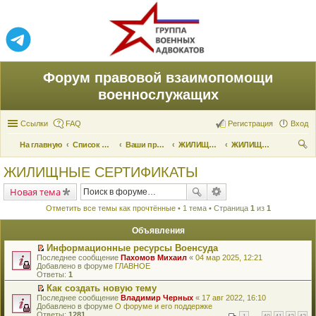
Форум правовой взаимопомощи
военнослужащих
Ссылки
FAQ
Регистрация
Вход
На главную
Список форумов
Ваши права и их реализация
ЖИЛИЩНЫЕ ВОПРОСЫ
ЖИЛИЩНЫЕ СЕРТИФИКАТЫ
ои
ЖИЛИЩНЫЕ СЕРТИФИКАТЫ
ск
Новая тема
Отметить все темы как прочтённые
• 1 тема • Страница
1
из
1
Объявления
Информационные ресурсы Военсуда
П
Последнее сообщение
Пахомов Михаил
«
04 мар 2025, 12:21
е
Добавлено в форуме
ГЛАВНОЕ
р
Ответы:
1
е
Как создать новую тему
й
П
Последнее сообщение
т
Владимир Черных
«
17 авг 2022, 16:10
е
Добавлено в форуме
и
О форуме и его поддержке
р
Ответы:
к
1281